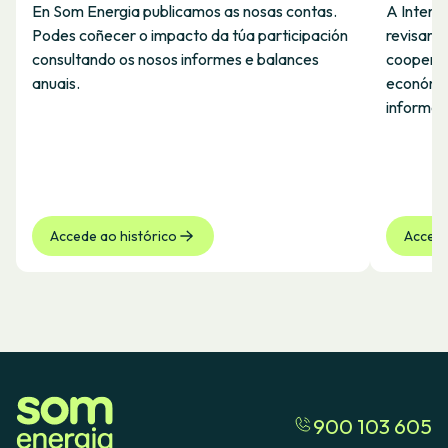
En Som Energia publicamos as nosas contas.
A Interv
Podes coñecer o impacto da túa participación
revisar e
consultando os nosos informes e balances
cooperat
anuais.
económica
informes 
Accede ao histórico
Accede
900 103 605