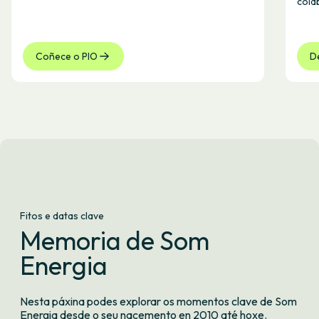
cola
Coñece o PIO
D
Fitos e datas clave
Memoria de Som
Energia
Nesta páxina podes explorar os momentos clave de Som
Energia desde o seu nacemento en 2010 até hoxe.