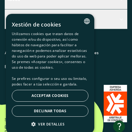
Centro de Ayuda
Actualidad
Descubre qué servicio te encaja mejor
Xestión de cookies
Actualidad
Contacto
Utilizamos cookies que tratan datos de
CATALAN
conexión e/ou do dispositivo, así como
O recuncho da socia
hábitos de navegación para facilitar a
SPANISH
navegación e podemos analizar estatísticas
Prensa
Aviso legal
Política de privacidad
Política de cookies
do uso da web para poder aplicar melloras.
GL
Se premes «Aceptar cookies», consentes o
Trabaja con nosotros
ES
CA
GL
EU
BASQUE
uso de todas as cookies.
Se prefires configurar o seu uso ou limitalo,
podes facer a túa selección e gardala.
ACCEPTAR COOKIES
DECLINAR TODAS
Som Energia SCCL - 2026
?
VER DETALLES
Diseño creativo de Etéreo Design.