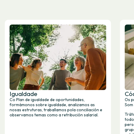
Igualdade
Cód
Co Plan de igualdade de oportunidades,
Os p
formámonos sobre igualdade, analizamos as
Som 
nosas estruturas, traballamos pola conciliación e
Trát
observamos temas como a retribución salarial.
todo
pers
grup