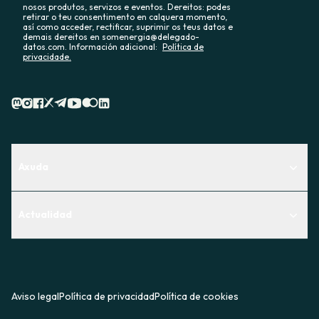
nosos produtos, servizos e eventos. Dereitos: podes
retirar o teu consentimento en calquera momento,
así como acceder, rectificar, suprimir os teus datos e
demais dereitos en somenergia@delegado-
datos.com. Información adicional:
Política de
privacidade.
Axuda
Centro de Ayuda
Actualidad
Descubre qué servicio te encaja mejor
Actualidad
Contacto
O recuncho da socia
Prensa
Aviso legal
Política de privacidad
Política de cookies