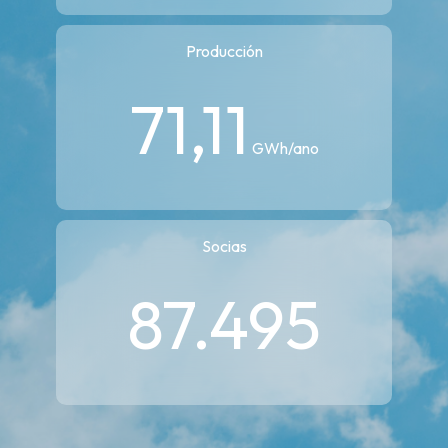
Producción
71,11
GWh/ano
Socias
87.495