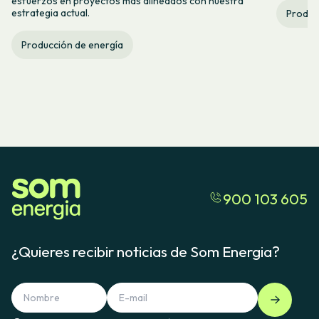
esfuerzos en proyectos más alineados con nuestra
estrategia actual.
Produc
Producción de energía
900 103 605
¿Quieres recibir noticias de Som Energia?