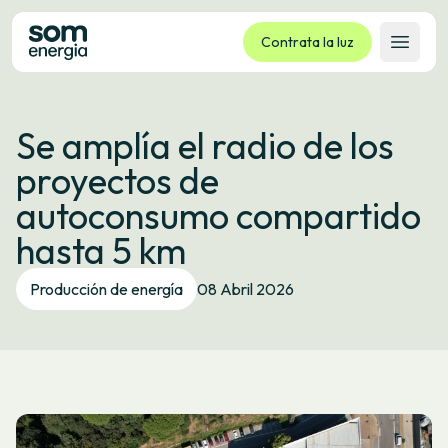
Contrata la luz
Abrir 
Tarifas
Se amplía el radio de los
Servicios
proyectos de
Empresas
autoconsumo compartido
La cooperativa
hasta 5 km
Contacto
Trámites
Producción de energía
08 Abril 2026
Oficina virtual
Idioma:
ES
CA
GL
EU