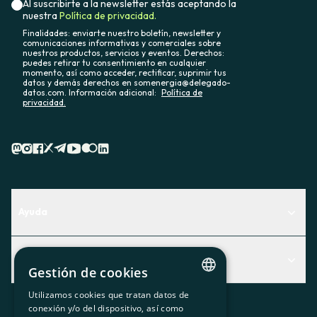
Al suscribirte a la newsletter estás aceptando la
nuestra
Política de privacidad.
Finalidades: enviarte nuestro boletín, newsletter y
comunicaciones informativas y comerciales sobre
nuestros productos, servicios y eventos. Derechos:
puedes retirar tu consentimiento en cualquier
momento, así como acceder, rectificar, suprimir tus
datos y demás derechos en somenergia@delegado-
datos.com. Información adicional:
Política de
privacidad.
Ayuda
Centro de Ayuda
Actualidad
Descubre qué servicio te encaja mejor
Gestión de cookies
Actualidad
Contacto
Utilizamos cookies que tratan datos de
CATALAN
conexión y/o del dispositivo, así como
El rincón de la socia