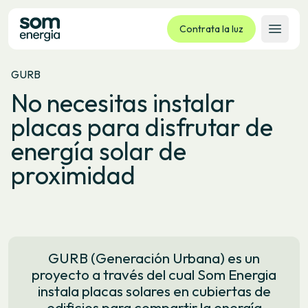
Contrata la luz
Abrir 
GURB
Tarifas
No necesitas instalar
Servicios
placas para disfrutar de
Empresas
energía solar de
La cooperativa
proximidad
Contacto
Trámites
Oficina virtual
Idioma:
ES
CA
GL
EU
GURB (Generación Urbana) es un
proyecto a través del cual Som Energia
instala placas solares en cubiertas de
edificios para compartir la energía