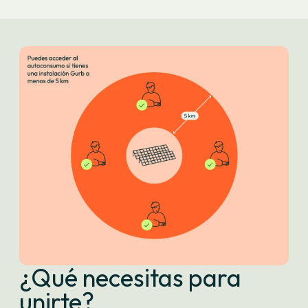
Como el ahorro potencial depende de la producción solar
y de los precios de la energía en el mercado (lo que
dejarás de comprar), no podemos aventurarnos a dar
ninguna cifra en este sentido.
Durante el primer año en funcionamiento, las
participantes del GURB de Mataró han obtenido, de
media, 10% de su factura eléctrica (incluyendo el pago de
la cuota mensual). Y las personas que han podido adaptar
más su consumo a horas solares, han llegado a tener un
ahorro del 25%
¿Qué necesitas para
unirte?