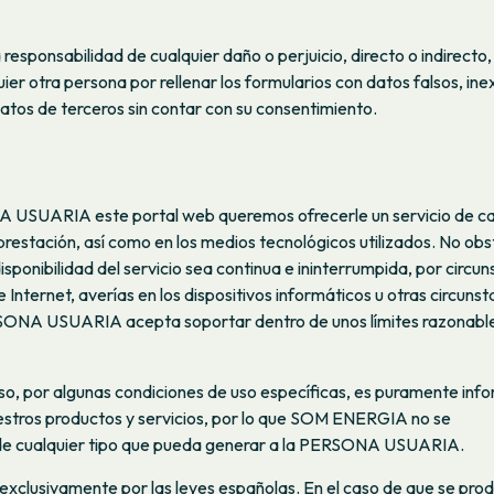
onsabilidad de cualquier daño o perjuicio, directo o indirecto,
 otra persona por rellenar los formularios con datos falsos, ine
atos de terceros sin contar con su consentimiento.
A USUARIA este portal web queremos ofrecerle un servicio de ca
 prestación, así como en los medios tecnológicos utilizados. No obs
onibilidad del servicio sea continua e ininterrumpida, por circun
 Internet, averías en los dispositivos informáticos u otras circunst
RSONA USUARIA acepta soportar dentro de unos límites razonabl
aso, por algunas condiciones de uso específicas, es puramente inf
estros productos y servicios, por lo que SOM ENERGIA no se
s de cualquier tipo que pueda generar a la PERSONA USUARIA.
 exclusivamente por las leyes españolas. En el caso de que se pro