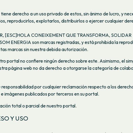
e derecho a un uso privado de estos, sin ánimo de lucro, y nec
s, reproducirlos, explotarlos, distribuirlos o ejercer cualquier de
AR, [ESC]HOLA CONEIXEMENT QUE TRANSFORMA, SOLIDAR
ENERGIA son marcas registradas, y está prohibida la reprod
estas marcas sin nuestra debida autorización.
tro portal no confiere ningún derecho sobre este. Asimismo, el sim
stra página web no da derecho a otorgarse la categoría de colab
sponsabilidad por cualquier reclamación respecto a los derech
s e imágenes publicados por terceros en su portal.
ción total o parcial de nuestro portal.
ESO Y USO