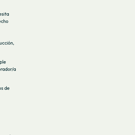
esita
recho
ucción,
ple
orador/a
os de