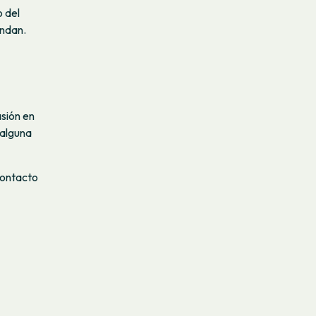
o del
ondan.
sión en
 alguna
contacto