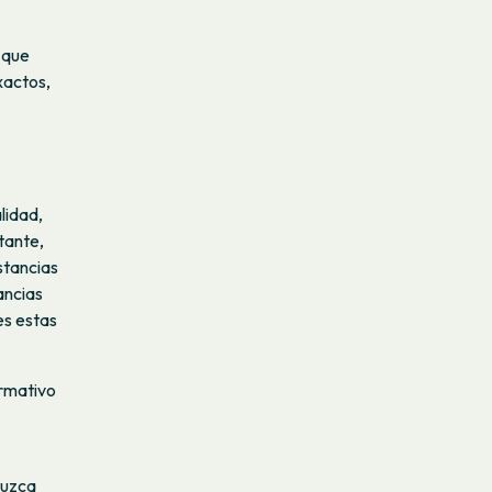
 que
xactos,
lidad,
tante,
stancias
ancias
es estas
ormativo
duzca