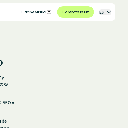
Oficina virtual
Contrata la luz
ES
p
 y
13936,
2 550
o
á de
te en