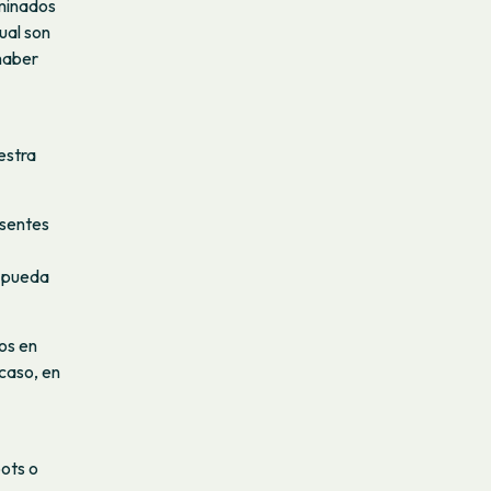
rminados
ual son
 haber
estra
esentes
e pueda
dos en
 caso, en
bots o