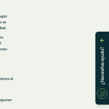
engan
o se
dad.
ón
l
iones
¿Necesitas ayuda?
mimos el
disponer