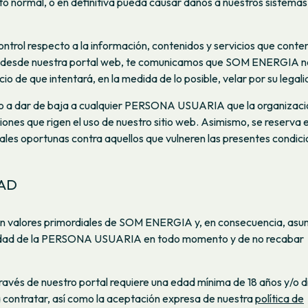
to normal, o en definitiva pueda causar daños a nuestros sistemas
control respecto a la información, contenidos y servicios que cont
es desde nuestra portal web, te comunicamos que SOM ENERGIA n
io de que intentará, en la medida de lo posible, velar por su legali
 a dar de baja a cualquier PERSONA USUARIA que la organizaci
ones que rigen el uso de nuestro sitio web. Asimismo, se reserva e
gales oportunas contra aquellos que vulneren las presentes condic
DAD
son valores primordiales de SOM ENERGIA y, en consecuencia, asu
cidad de la PERSONA USUARIA en todo momento y de no recabar
través de nuestro portal requiere una edad mínima de 18 años y/o 
a contratar, así como la aceptación expresa de nuestra
política de