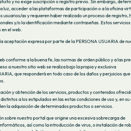
atuito y no exige suscripción o registro previo. Sin embargo, dete
 luz, acceder a las plataformas de participación o a la oficina virt
 usuarios/as y requieren haber realizado un proceso de registro,
onales y/o la identificación mediante contraseñas. Estos servicios
 en el web.
ca la aceptación expresa por parte de la PERSONA USUARIA de nu
b conforme a la buena fe, las normas de orden público y a las pr
so a nuestro sitio web se realiza bajo la propia y exclusiva
RIA, que responderá en todo caso de los daños y perjuicios qu
os.
zación y obtención de los servicios, productos y contenidos ofreci
istintos a los estipulados en las estas condiciones de uso y, en su
ulen la adquisición de determinados productos o servicios.
ión sobre nuestro portal que origine una excesiva sobrecarga de
formáticos, así como la introducción de virus, o instalación de ro