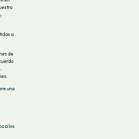
uestro
-
tidas a
ones de
acuerdo
.
nes.
ere una
s a los