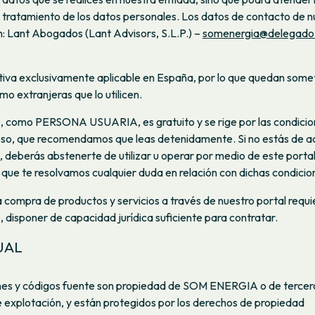
l tratamiento de los datos personales. Los datos de contacto de n
: Lant Abogados (Lant Advisors, S.L.P.) –
somenergia@delegado
ativa exclusivamente aplicable en España, por lo que quedan some
mo extranjeras que lo utilicen.
e, como PERSONA USUARIA, es gratuito y se rige por las condici
eso, que recomendamos que leas detenidamente. Si no estás de 
, deberás abstenerte de utilizar u operar por medio de este portal
que te resolvamos cualquier duda en relación con dichas condicio
a compra de productos y servicios a través de nuestro portal requi
, disponer de capacidad jurídica suficiente para contratar.
UAL
enes y códigos fuente son propiedad de SOM ENERGIA o de tercero
e explotación, y están protegidos por los derechos de propiedad