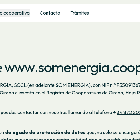
a cooperativa
Contacto
Trámites
de www.somenergia.coo
RGIA, SCCL (en adelante SOM ENERGIA), con NIF n.º F55091367
 Girona e inscrita en el Registro de Cooperativas de Girona, Hoja 
, puedes contactar con nosotros llamando al teléfono +
34 872 20
 un
delegado de protección de datos
que, no solo se encargar
 datos que se realices en nuestra entidad, sino que podrá atender