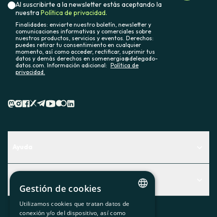
Al suscribirte a la newsletter estás aceptando la
nuestra
Política de privacidad.
Finalidades: enviarte nuestro boletín, newsletter y
comunicaciones informativas y comerciales sobre
nuestros productos, servicios y eventos. Derechos:
puedes retirar tu consentimiento en cualquier
momento, así como acceder, rectificar, suprimir tus
datos y demás derechos en somenergia@delegado-
datos.com. Información adicional:
Política de
privacidad.
Ayuda
Centro de Ayuda
Actualidad
Descubre qué servicio te encaja mejor
Gestión de cookies
Actualidad
Contacto
Utilizamos cookies que tratan datos de
CATALAN
conexión y/o del dispositivo, así como
El rincón de la socia