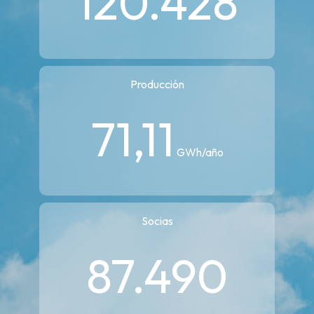
120.428
Producción
71,11
GWh/año
Socias
87.490