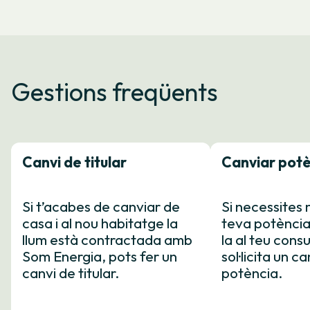
Gestions freqüents
Canvi de titular
Canviar pot
Si t’acabes de canviar de
Si necessites 
casa i al nou habitatge la
teva potència
llum està contractada amb
la al teu cons
Som Energia, pots fer un
sol·licita un c
canvi de titular.
potència.