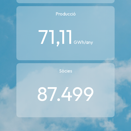
Producció
71,11
GWh/any
Sòcies
87.499