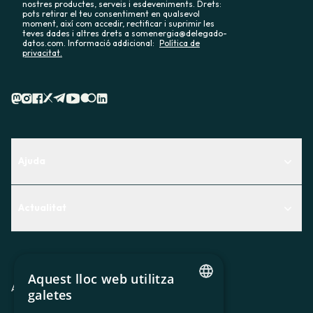
nostres productes, serveis i esdeveniments. Drets:
pots retirar el teu consentiment en qualsevol
moment, així com accedir, rectificar i suprimir les
teves dades i altres drets a somenergia@delegado-
datos.com. Informació addicional:
Política de
privacitat.
Ajuda
Centre d'Ajuda
Actualitat
Descobreix quin servei t'encaixa millor
Actualitat
Contacte
El racó de la sòcia
Aquest lloc web utilitza
Premsa
Avis legal
Política de privacitat
Política de cookies
galetes
CATALAN
Treballa amb nosaltres