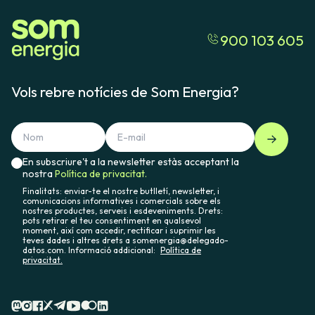
a entrar en suspensió de pagaments. En aquesta situació,
Pel que fa a l'aportació de 100 euros al capital social, els
l'ordre de pagament dels diners pendents seria: primer els
estatuts de la cooperativa estableixen que, si es donen
deutes amb l'Administració, els deutes amb els
900 103 605
les condicions, l'aportació obligatòria al capital social (els
treballadors/es, després els crèdits, posteriorment els
100 euros) es tornarà un mes després de l'Assemblea de
títols participatius, el capital social voluntari i, finalment, el
l'any següent en què se sol·liciti la baixa (és a dir, si la baixa
capital social obligatori.
s'ha demanat al febrer de 2021, 2022).
Vols rebre notícies de Som Energia?
Tot i això, habitualment tornem aquest import, de forma
anticipada, en un termini aproximat d'uns 3 o 4 mesos.
Sempre que el context del moment ho permeti,
intentarem continuar fent-ho així.
En subscriure't a la newsletter estàs acceptant la
nostra
Política de privacitat.
Finalitats: enviar-te el nostre butlletí, newsletter, i
comunicacions informatives i comercials sobre els
nostres productes, serveis i esdeveniments. Drets:
pots retirar el teu consentiment en qualsevol
moment, així com accedir, rectificar i suprimir les
teves dades i altres drets a somenergia@delegado-
datos.com. Informació addicional:
Política de
privacitat.