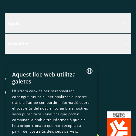
Ajuda
Centre d'Ajuda
Actualitat
Descobreix quin servei t'encaixa millor
Actualitat
Contacte
El racó de la sòcia
Aquest lloc web utilitza
Premsa
Avis legal
Política de privacitat
Política de cookies
galetes
CATALAN
Treballa amb nosaltres
Utilitzem cookies per personalitzar
ES
CA
GL
EU
contingut, anuncis i per analitzar el nostre
SPANISH
trànsit. També compartim informació sobre
GL
el vostre ús del nostre lloc amb els nostres
socis publicitaris i analítics que poden
BASQUE
combinar-la amb altra informació que els
heu proporcionat o que han recopilat a
partir del vostre ús dels seus serveis.