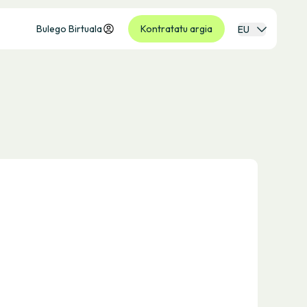
Bulego Birtuala
Kontratatu argia
EU