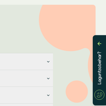
Laguntza behar?
ativa (consumo de electricidad
 grupos locales y la Asamblea,
fundación, ayuntamiento, etc.
de 100€
al capital social,
una
ecidos en nuestros estatutos
operativa entrara en suspensión