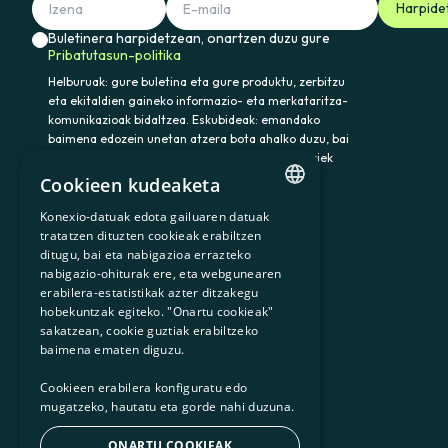
Harpide
Buletinera harpidetzean, onartzen duzu gure
Pribatutasun-politika
Helburuak: gure buletina eta gure produktu, zerbitzu
eta ekitaldien gaineko informazio- eta merkataritza-
komunikazioak bidaltzea. Eskubideak: emandako
baimena edozein unetan atzera bota ahalko duzu, bai
eta datuak atzitu, zuzendu eta ezabatu ere. Horiek
eta gainerako eskubideak baliatzeko idatzi
Cookieen kudeaketa
somenergia@delegado-datos.com helbidera.
Informazio osagarria:
Pribatutasun-politika
Konexio-datuak edota gailuaren datuak
CATALAN
tratatzen dituzten cookieak erabiltzen
ditugu, bai eta nabigazioa errazteko
SPANISH
nabigazio-ohiturak ere, eta webgunearen
erabilera-estatistikak azter ditzakegu
GL
900 103 605
hobekuntzak egiteko. "Onartu cookieak"
BASQUE
sakatzean, cookie guztiak erabiltzeko
baimena ematen diguzu.
Cookieen erabilera konfiguratu edo
mugatzeko, hautatu eta gorde nahi duzuna.
ONARTU COOKIEAK