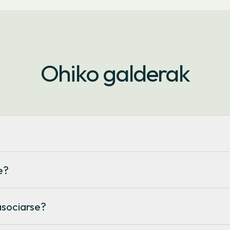
Ohiko galderak
s servicios que se van generando para los miembros de la cooper
 proyectos renovables, información y productos eficientes, etc).
e?
l desarrollo de la cooperativa a través de comisiones de trabajo,
to.
 cualquier persona particular, cooperativa, empresa, asociación, 
enar el formulario en nuestra web y hacer una aportación 
asociarse?
le en caso de abandonar
la cooperativa en los términos establ
endrá nunca ninguna responsabilidad patrimonial ni legal. Si la co