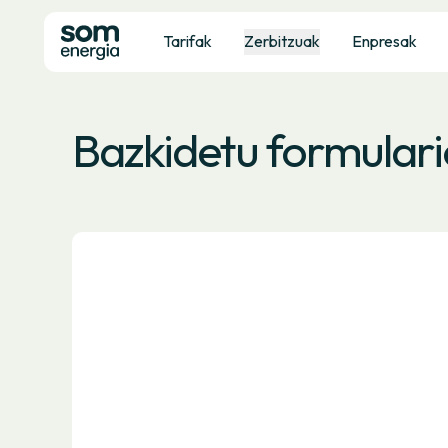
Tarifak
Zerbitzuak
Enpresak
Bazkidetu formular