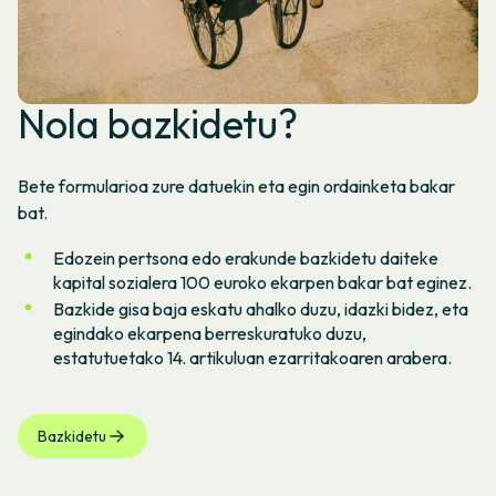
Nola bazkidetu?
Bete formularioa zure datuekin eta egin ordainketa bakar
bat.
Edozein pertsona edo erakunde bazkidetu daiteke
kapital sozialera 100 euroko ekarpen bakar bat eginez.
Bazkide gisa baja eskatu ahalko duzu, idazki bidez, eta
egindako ekarpena berreskuratuko duzu,
estatutuetako 14. artikuluan ezarritakoaren arabera.
Bazkidetu