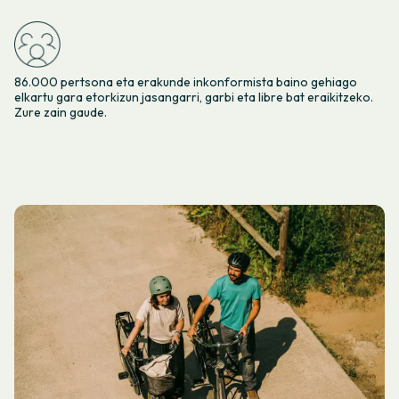
86.000 pertsona eta erakunde inkonformista baino gehiago
elkartu gara etorkizun jasangarri, garbi eta libre bat eraikitzeko.
Zure zain gaude.