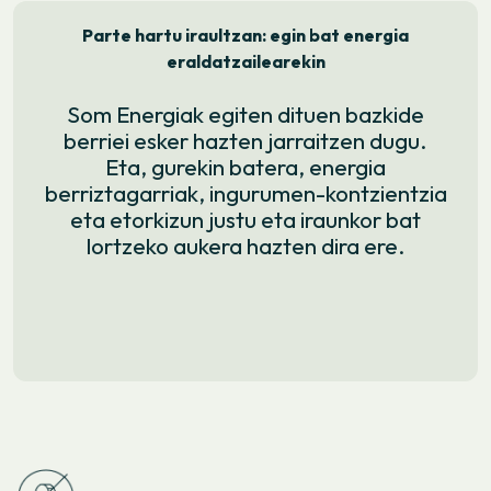
Parte hartu iraultzan: egin bat energia
eraldatzailearekin
Som Energiak egiten dituen bazkide
berriei esker hazten jarraitzen dugu.
Eta, gurekin batera, energia
berriztagarriak, ingurumen-kontzientzia
eta etorkizun justu eta iraunkor bat
lortzeko aukera hazten dira ere.