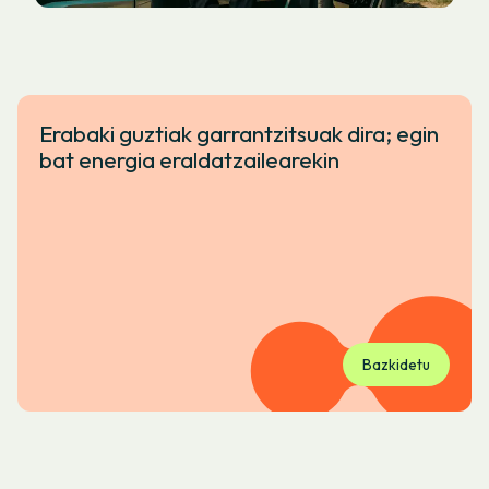
Erabaki guztiak garrantzitsuak dira; egin
bat energia eraldatzailearekin
Bazkidetu