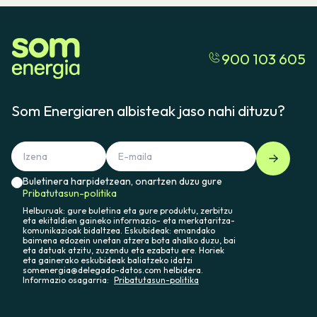
900 103 605
Som Energiaren albisteak jaso nahi dituzu?
Buletinera harpidetzean, onartzen duzu gure
Pribatutasun-politika
Helburuak: gure buletina eta gure produktu, zerbitzu
eta ekitaldien gaineko informazio- eta merkataritza-
komunikazioak bidaltzea. Eskubideak: emandako
baimena edozein unetan atzera bota ahalko duzu, bai
eta datuak atzitu, zuzendu eta ezabatu ere. Horiek
eta gainerako eskubideak baliatzeko idatzi
somenergia@delegado-datos.com helbidera.
Informazio osagarria:
Pribatutasun-politika