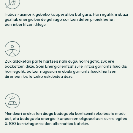
Irabazi-asmorik gabeko kooperatiba bat gara. Horregatik, irabazi
guztiak energia berde gehiago sortzen duten proiektuetan
berrinbertitzen ditugu.
Zuk aldaketan parte hartzea nahi dugu; horregatik, zuk ere
bozkatzen duzu. Som Energiarentzat zure iritzia garrantzitsua da;
horregatik, batzar nagusian erabaki garrantzitsuak hartzen
direnean, botatzeko eskubidea duzu.
Munduari erakusten diogu badagoela kontsumitzeko beste modu
bat, eta badagoela energia-konpainien oligopolioari aurre egitea
% 100 berriztagarria den alternatiba batekin.