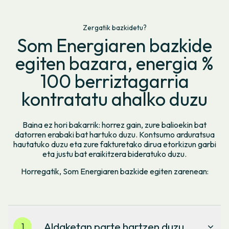
Zergatik bazkidetu?
Som Energiaren bazkide
egiten bazara, energia %
100 berriztagarria
kontratatu ahalko duzu
Baina ez hori bakarrik: horrez gain, zure balioekin bat
datorren erabaki bat hartuko duzu. Kontsumo arduratsua
hautatuko duzu eta zure fakturetako dirua etorkizun garbi
eta justu bat eraikitzera bideratuko duzu.
Horregatik, Som Energiaren bazkide egiten zarenean:
Aldaketan parte hartzen duzu
1