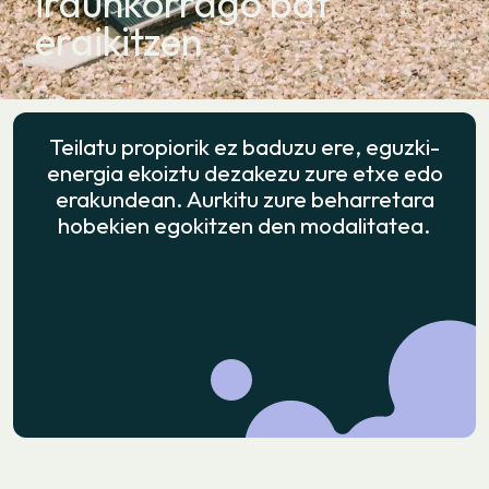
iraunkorrago bat
eraikitzen
Teilatu propiorik ez baduzu ere, eguzki-
energia ekoiztu dezakezu zure etxe edo
erakundean. Aurkitu zure beharretara
hobekien egokitzen den modalitatea.