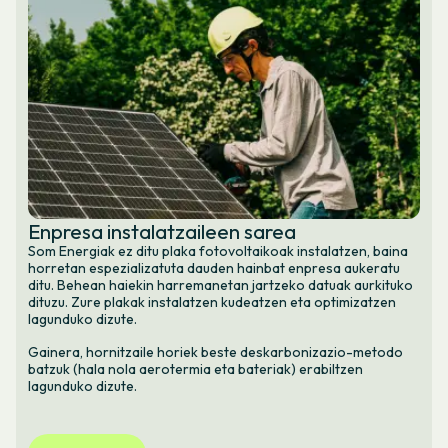
Enpresa instalatzaileen sarea
Som Energiak ez ditu plaka fotovoltaikoak instalatzen, baina
horretan espezializatuta dauden hainbat enpresa aukeratu
ditu. Behean haiekin harremanetan jartzeko datuak aurkituko
dituzu. Zure plakak instalatzen kudeatzen eta optimizatzen
lagunduko dizute.
Gainera, hornitzaile horiek beste deskarbonizazio-metodo
batzuk (hala nola aerotermia eta bateriak) erabiltzen
lagunduko dizute.