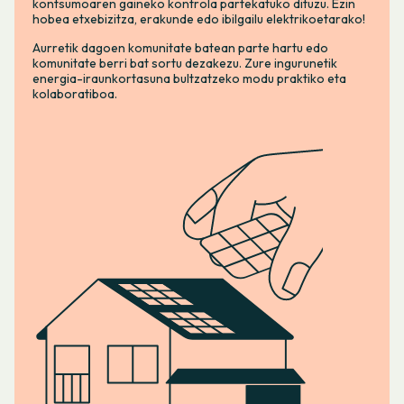
kontsumoaren gaineko kontrola partekatuko dituzu. Ezin
hobea etxebizitza, erakunde edo ibilgailu elektrikoetarako!
Aurretik dagoen komunitate batean parte hartu edo
komunitate berri bat sortu dezakezu. Zure ingurunetik
energia-iraunkortasuna bultzatzeko modu praktiko eta
kolaboratiboa.