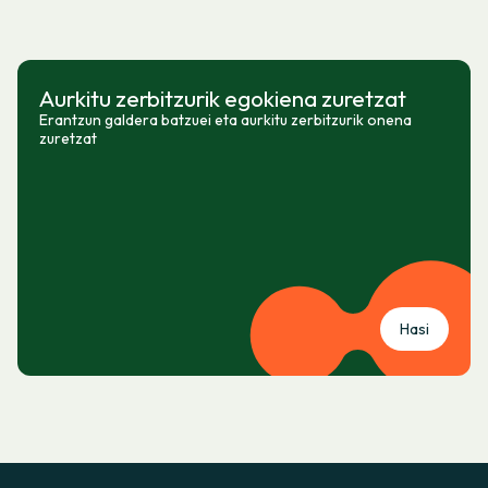
Aurkitu zerbitzurik egokiena zuretzat
Erantzun galdera batzuei eta aurkitu zerbitzurik onena
zuretzat
Hasi