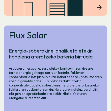
Flux Solar
Energia-soberakinei ahalik eta etekin
handiena ateratzeko bateria birtuala
Araudiaren arabera, zure plakek kontsumitzen duzuna
baino energia gehiago sortzen badute, fakturan
konpentsazio bat jasoko duzu, baina betiere kontsumoaren
kostua gainditu gabe. Flux Solar zerbitzuarekin,
konpentsatu gabeko soberakina metatu eta etorkizuneko
fakturetan deskontatzen da. Hala, zure instalazioa ahalik
eta gehien aprobetxatu eta elektrizitate-fakturan
etengabe aurrezten duzu.