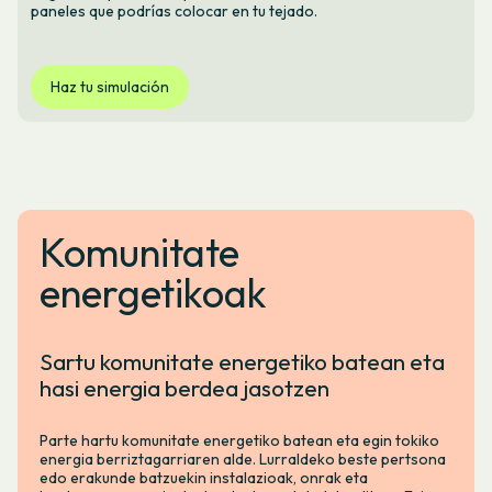
paneles que podrías colocar en tu tejado.
Haz tu simulación
Komunitate
energetikoak
Sartu komunitate energetiko batean eta
hasi energia berdea jasotzen
Parte hartu komunitate energetiko batean eta egin tokiko
energia berriztagarriaren alde. Lurraldeko beste pertsona
edo erakunde batzuekin instalazioak, onrak eta