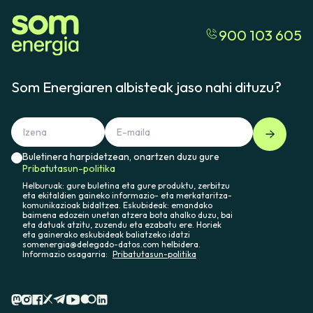
900 103 605
Som Energiaren albisteak jaso nahi dituzu?
Buletinera harpidetzean, onartzen duzu gure
Pribatutasun-politika
Helburuak: gure buletina eta gure produktu, zerbitzu
eta ekitaldien gaineko informazio- eta merkataritza-
komunikazioak bidaltzea. Eskubideak: emandako
baimena edozein unetan atzera bota ahalko duzu, bai
eta datuak atzitu, zuzendu eta ezabatu ere. Horiek
eta gainerako eskubideak baliatzeko idatzi
somenergia@delegado-datos.com helbidera.
Informazio osagarria:
Pribatutasun-politika