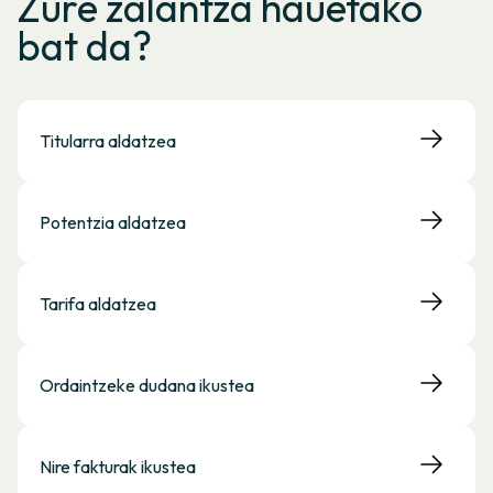
Zure zalantza hauetako
bat da?
Titularra aldatzea
Potentzia aldatzea
Tarifa aldatzea
Ordaintzeke dudana ikustea
Nire fakturak ikustea