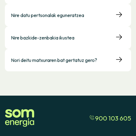
Nire datu pertsonalak eguneratzea
Nire bazkide-zenbakia ikustea
Nori deitu matxuraren bat gertatuz gero?
900 103 605