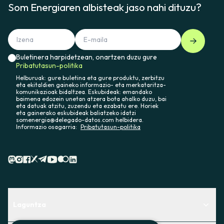
Som Energiaren albisteak jaso nahi dituzu?
Buletinera harpidetzean, onartzen duzu gure
Pribatutasun-politika
Helburuak: gure buletina eta gure produktu, zerbitzu
eta ekitaldien gaineko informazio- eta merkataritza-
komunikazioak bidaltzea. Eskubideak: emandako
baimena edozein unetan atzera bota ahalko duzu, bai
eta datuak atzitu, zuzendu eta ezabatu ere. Horiek
eta gainerako eskubideak baliatzeko idatzi
somenergia@delegado-datos.com helbidera.
Informazio osagarria:
Pribatutasun-politika
Laguntza