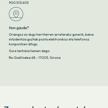
900.103.605
Non gaude?
Oraingoz ez dugu herritarren arretarako gunerik, baina
intzidentzia guztiak posta elektronikoz eta telefonoz
konpontzen ditugu.
Gure lantokia hemen dago:
Riu Güell kalea 68 - 17005, Girona