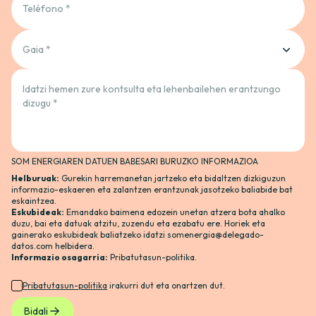
Teléfono *
Gaia *
Idatzi hemen zure kontsulta eta lehenbailehen erantzungo
dizugu *
SOM ENERGIAREN DATUEN BABESARI BURUZKO INFORMAZIOA
Helburuak:
Gurekin harremanetan jartzeko eta bidaltzen dizkiguzun
informazio-eskaeren eta zalantzen erantzunak jasotzeko baliabide bat
eskaintzea.
Eskubideak:
Emandako baimena edozein unetan atzera bota ahalko
duzu, bai eta datuak atzitu, zuzendu eta ezabatu ere. Horiek eta
gainerako eskubideak baliatzeko idatzi
somenergia@delegado-
datos.com
helbidera.
Informazio osagarria:
Pribatutasun-politika
.
Pribatutasun-politika
irakurri dut eta onartzen dut.
Bidali