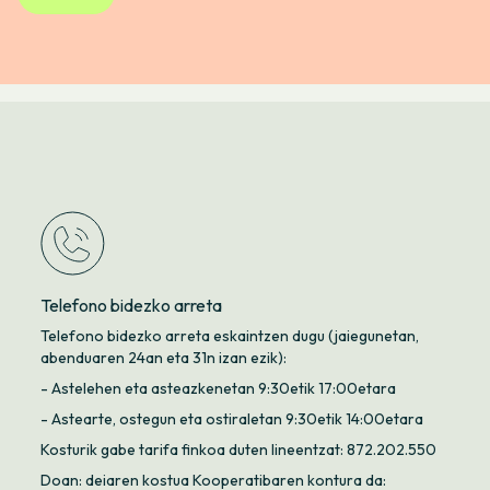
Telefono bidezko arreta
Telefono bidezko arreta eskaintzen dugu (jaiegunetan,
abenduaren 24an eta 31n izan ezik):
- Astelehen eta asteazkenetan 9:30etik 17:00etara
- Astearte, ostegun eta ostiraletan 9:30etik 14:00etara
Kosturik gabe tarifa finkoa duten lineentzat: 872.202.550
Doan: deiaren kostua Kooperatibaren kontura da: