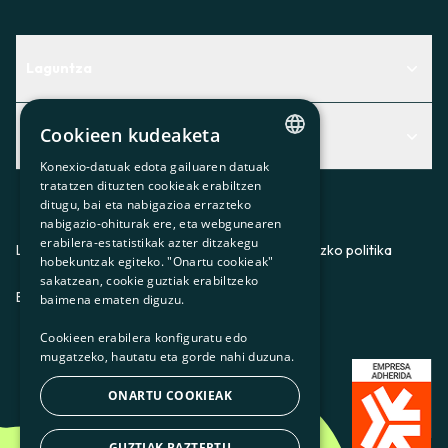
Laguntza
Centro de Ayuda
Cookieen kudeaketa
Albisteak
Aurkitu zerbitzurik egokiena zuretzat
Konexio-datuak edota gailuaren datuak
Albisteak
CATALAN
Contacto
tratatzen dituzten cookieak erabiltzen
ditugu, bai eta nabigazioa errazteko
SPANISH
Bazkideen txokoa
nabigazio-ohiturak ere, eta webgunearen
erabilera-estatistikak azter ditzakegu
GL
Prentsa
Lege-oharra
Pribatutasun-politika
Cookieei buruzko politika
hobekuntzak egiteko. "Onartu cookieak"
BASQUE
sakatzean, cookie guztiak erabiltzeko
Gurekin lan egin
ES
CA
GL
EU
baimena ematen diguzu.
Cookieen erabilera konfiguratu edo
mugatzeko, hautatu eta gorde nahi duzuna.
ONARTU COOKIEAK
GUZTIAK BAZTERTU