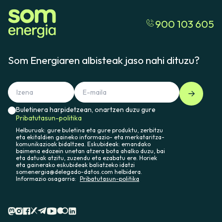
900 103 605
Som Energiaren albisteak jaso nahi dituzu?
Buletinera harpidetzean, onartzen duzu gure
Pribatutasun-politika
Helburuak: gure buletina eta gure produktu, zerbitzu
eta ekitaldien gaineko informazio- eta merkataritza-
komunikazioak bidaltzea. Eskubideak: emandako
baimena edozein unetan atzera bota ahalko duzu, bai
eta datuak atzitu, zuzendu eta ezabatu ere. Horiek
eta gainerako eskubideak baliatzeko idatzi
somenergia@delegado-datos.com helbidera.
Informazio osagarria:
Pribatutasun-politika