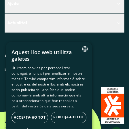
Ajuda
Centre d'Ajuda
Actualitat
Descobreix quin servei t'encaixa millor
Actualitat
Contacte
El racó de la sòcia
Aquest lloc web utilitza
Premsa
Avis legal
Política de privacitat
Política de cookies
galetes
CATALAN
Treballa amb nosaltres
Utilitzem cookies per personalitzar
ES
CA
GL
EU
contingut, anuncis i per analitzar el nostre
SPANISH
trànsit. També compartim informació sobre
GL
el vostre ús del nostre lloc amb els nostres
socis publicitaris i analítics que poden
BASQUE
combinar-la amb altra informació que els
heu proporcionat o que han recopilat a
partir del vostre ús dels seus serveis.
REBUTJA-HO TOT
ACCEPTA-HO TOT
Som Energia SCCL - 2026
Disseny Creatiu d'Etéreo Design.