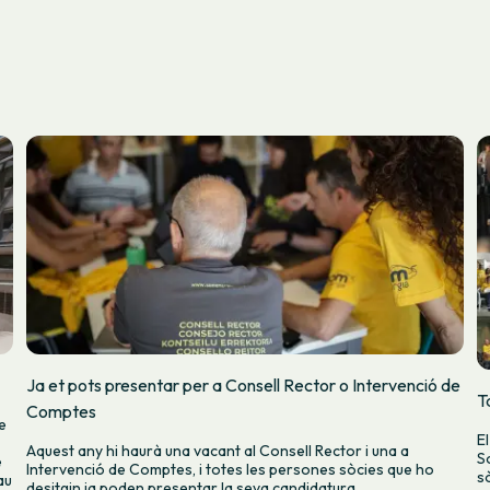
Ja et pots presentar per a Consell Rector o Intervenció de
T
Comptes
e
E
Aquest any hi haurà una vacant al Consell Rector i una a
S
e
Intervenció de Comptes, i totes les persones sòcies que ho
s
au
desitgin ja poden presentar la seva candidatura.