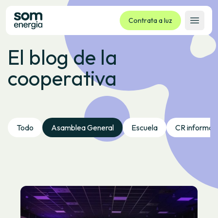
Contrata a luz
Abrir 
El blog de la
Tarifas
cooperativa
Servizos
Empresas
La cooperativa
Contacto
Todo
Asamblea General
Escuela
CR informa
Trámites
Oficina virtual
Idioma:
GL
ES
CA
EU