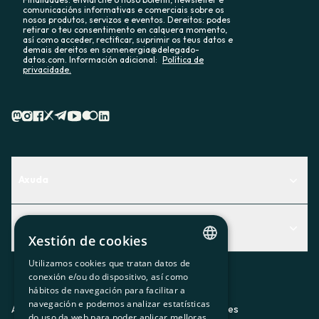
comunicacións informativas e comerciais sobre os
nosos produtos, servizos e eventos. Dereitos: podes
retirar o teu consentimento en calquera momento,
así como acceder, rectificar, suprimir os teus datos e
demais dereitos en somenergia@delegado-
datos.com. Información adicional:
Política de
privacidade.
Axuda
Centro de Ayuda
Actualidad
Descubre qué servicio te encaja mejor
Xestión de cookies
Actualidad
Contacto
Utilizamos cookies que tratan datos de
CATALAN
conexión e/ou do dispositivo, así como
O recuncho da socia
hábitos de navegación para facilitar a
SPANISH
navegación e podemos analizar estatísticas
Prensa
Aviso legal
Política de privacidad
Política de cookies
do uso da web para poder aplicar melloras.
GL