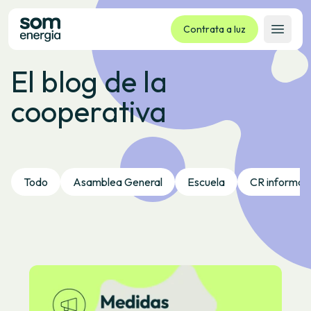
Contrata a luz
Abrir 
El blog de la
Tarifas
cooperativa
Servizos
Empresas
La cooperativa
Contacto
Todo
Asamblea General
Escuela
CR informa
Trámites
Oficina virtual
Idioma:
GL
ES
CA
EU