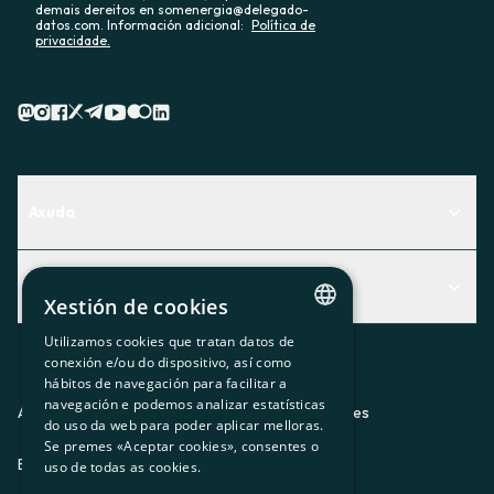
demais dereitos en somenergia@delegado-
datos.com. Información adicional:
Política de
privacidade.
Axuda
Centro de Ayuda
Actualidad
Descubre qué servicio te encaja mejor
Xestión de cookies
Actualidad
Contacto
Utilizamos cookies que tratan datos de
CATALAN
conexión e/ou do dispositivo, así como
O recuncho da socia
hábitos de navegación para facilitar a
SPANISH
navegación e podemos analizar estatísticas
Prensa
Aviso legal
Política de privacidad
Política de cookies
do uso da web para poder aplicar melloras.
GL
Se premes «Aceptar cookies», consentes o
Trabaja con nosotros
ES
CA
GL
EU
BASQUE
uso de todas as cookies.