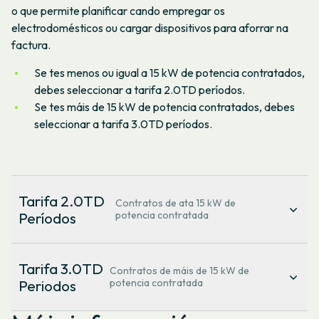
o que permite planificar cando empregar os
electrodomésticos ou cargar dispositivos para aforrar na
factura.
Se tes menos ou igual a 15 kW de potencia contratados,
debes seleccionar a tarifa 2.0TD períodos.
Se tes máis de 15 kW de potencia contratados, debes
seleccionar a tarifa 3.0TD períodos.
Tarifa 2.0TD
Contratos de ata 15 kW de
Períodos
potencia contratada
Enerxía
Tarifa 3.0TD
Contratos de máis de 15 kW de
Periodos
potencia contratada
Ao longo do día, tes diferentes horarios que
corresponden a cada un dos tramos de prezos:
A súa estrutura baséase en seis períodos tarifarios tanto