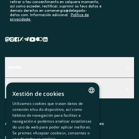
retirar o teu consentimento en calquera momento,
así como acceder, rectificar, suprimir os teus datos e
demais dereitos en somenergia@delegado-
datos.com. Información adicional:
Política de
privacidade.
Axuda
Centro de Ayuda
Actualidad
Descubre qué servicio te encaja mejor
Xestión de cookies
Actualidad
Contacto
Utilizamos cookies que tratan datos de
CATALAN
conexión e/ou do dispositivo, así como
O recuncho da socia
hábitos de navegación para facilitar a
SPANISH
navegación e podemos analizar estatísticas
Prensa
Aviso legal
Política de privacidad
Política de cookies
do uso da web para poder aplicar melloras.
GL
Se premes «Aceptar cookies», consentes o
Trabaja con nosotros
ES
CA
GL
EU
BASQUE
uso de todas as cookies.