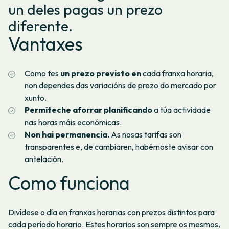
un deles pagas un prezo
Se o teu punto de subministración está nas Illas Canarias,
non se aplicará o IVE, senón o IXIC.
Explicámosche como
diferente.
calcular o seu prezo.
Vantaxes
No centro de axuda explicamos como entender a factura
da
tarifa 3.0TD períodos.
Nas Canarias non se aplicará o IVE, senón o IXIC.
Explicámosche como calcular o seu prezo.
Como tes
un prezo previsto en
cada franxa horaria,
non dependes das variacións de prezo do mercado por
xunto.
Permíteche aforrar planificando
a túa actividade
nas horas máis económicas.
Non hai permanencia.
As nosas tarifas son
transparentes e, de cambiaren, habémoste avisar con
antelación.
Como funciona
Divídese o día en franxas horarias con prezos distintos para
cada período horario. Estes horarios son sempre os mesmos,