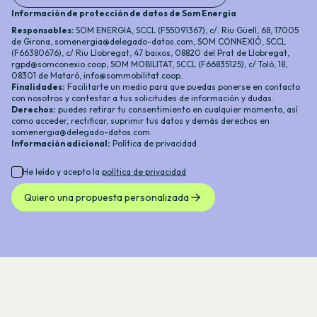
Información de protección de datos de Som Energia
Responsables:
SOM ENERGIA, SCCL (F55091367), c/. Riu Güell, 68, 17005
de Girona,
somenergia@delegado-datos.com
,
SOM CONNEXIÓ, SCCL
(F66380676), c/ Riu Llobregat, 47 baixos, 08820 del Prat de Llobregat,
rgpd@somconexio.coop
, SOM MOBILITAT, SCCL (F66835125), c/ Toló, 18,
08301 de Mataró,
info@sommobilitat.coop
.
Finalidades:
Facilitarte un medio para que puedas ponerse en contacto
con nosotros y contestar a tus solicitudes de información y dudas.
Derechos:
puedes retirar tu consentimiento en cualquier momento, así
como acceder, rectificar, suprimir tus datos y demás derechos en
somenergia@delegado-datos.com
.
Información adicional
:
Política de privacidad
He leído y acepto la
política de privacidad
Quiero una propuesta personalizada