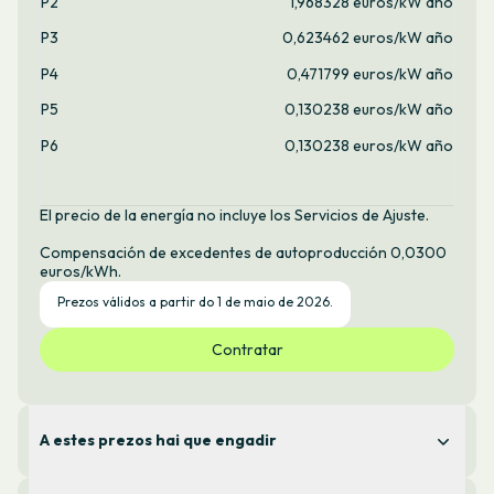
P2
1,968328 euros/kW año
P3
0,623462 euros/kW año
P4
0,471799 euros/kW año
P5
0,130238 euros/kW año
P6
0,130238 euros/kW año
El precio de la energía no incluye los Servicios de Ajuste.
Compensación de excedentes de autoproducción 0,0300
euros/kWh.
Prezos válidos a partir do 1 de maio de 2026.
Contratar
A estes prezos hai que engadir
Servizos de axuste: 0,019 €/kWh (valor medio do