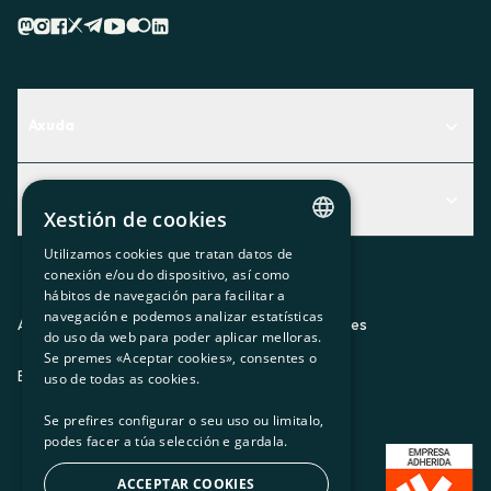
Axuda
Centro de Ayuda
Actualidad
Descubre qué servicio te encaja mejor
Xestión de cookies
Actualidad
Contacto
Utilizamos cookies que tratan datos de
CATALAN
conexión e/ou do dispositivo, así como
O recuncho da socia
hábitos de navegación para facilitar a
SPANISH
navegación e podemos analizar estatísticas
Prensa
Aviso legal
Política de privacidad
Política de cookies
do uso da web para poder aplicar melloras.
GL
Se premes «Aceptar cookies», consentes o
Trabaja con nosotros
ES
CA
GL
EU
BASQUE
uso de todas as cookies.
Se prefires configurar o seu uso ou limitalo,
podes facer a túa selección e gardala.
ACCEPTAR COOKIES