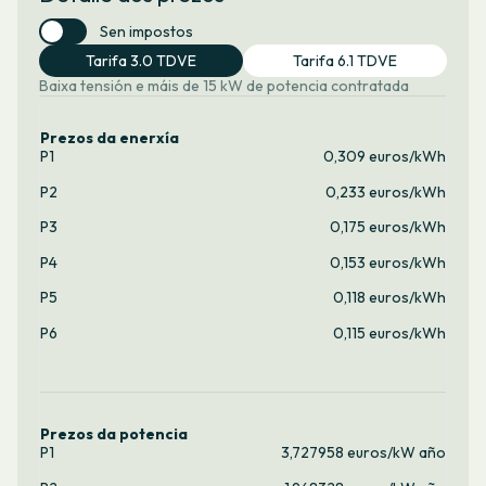
Sen impostos
Tarifa 3.0 TDVE
Tarifa 6.1 TDVE
Baixa tensión e máis de 15 kW de potencia contratada
Prezos da enerxía
P1
0,309 euros/kWh
P2
0,233 euros/kWh
P3
0,175 euros/kWh
P4
0,153 euros/kWh
P5
0,118 euros/kWh
P6
0,115 euros/kWh
Prezos da potencia
P1
3,727958 euros/kW año