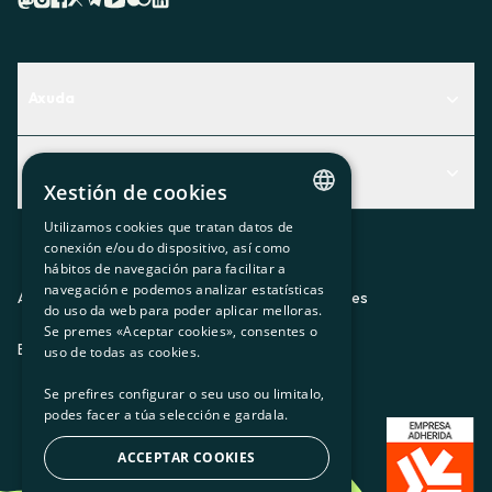
Axuda
Centro de Ayuda
Actualidad
Descubre qué servicio te encaja mejor
Xestión de cookies
Actualidad
Contacto
Utilizamos cookies que tratan datos de
CATALAN
conexión e/ou do dispositivo, así como
O recuncho da socia
hábitos de navegación para facilitar a
SPANISH
navegación e podemos analizar estatísticas
Prensa
Aviso legal
Política de privacidad
Política de cookies
do uso da web para poder aplicar melloras.
GL
Se premes «Aceptar cookies», consentes o
Trabaja con nosotros
ES
CA
GL
EU
BASQUE
uso de todas as cookies.
Se prefires configurar o seu uso ou limitalo,
podes facer a túa selección e gardala.
ACCEPTAR COOKIES