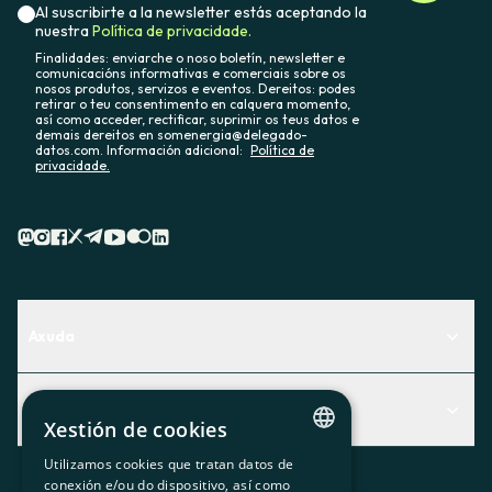
Una vez hayas contratado recibirás la documentación en
Al suscribirte a la newsletter estás aceptando la
el correo electrónico que proporciones durante el
nuestra
Política de privacidade.
formulario de contratación.
Finalidades: enviarche o noso boletín, newsletter e
comunicacións informativas e comerciais sobre os
Si tienes alguna duda, reclamación, error o problema,
nosos produtos, servizos e eventos. Dereitos: podes
puedes
contactar con nosotros.
retirar o teu consentimento en calquera momento,
así como acceder, rectificar, suprimir os teus datos e
demais dereitos en somenergia@delegado-
datos.com. Información adicional:
Política de
privacidade.
Axuda
Centro de Ayuda
Actualidad
Descubre qué servicio te encaja mejor
Xestión de cookies
Actualidad
Contacto
Utilizamos cookies que tratan datos de
CATALAN
conexión e/ou do dispositivo, así como