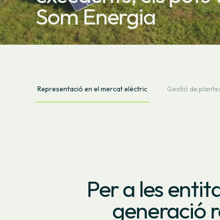
Som Energia
Representació en el mercat elèctric
Gestió de plante
Per a les enti
generació r