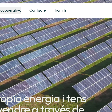
 cooperativa
Contacte
Tràmits
ròpia energia i tens
vendre a través de