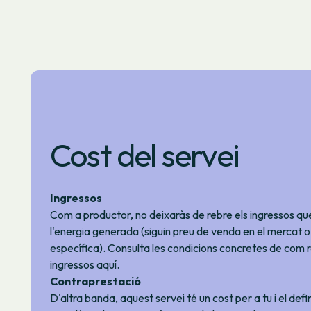
Cost del servei
Ingressos
Com a productor, no deixaràs de rebre els ingressos q
l'energia generada (siguin preu de venda en el mercat o
específica). Consulta les condicions concretes de com 
ingressos
aquí
.
Contraprestació
D'altra banda, aquest servei té un cost per a tu i el def