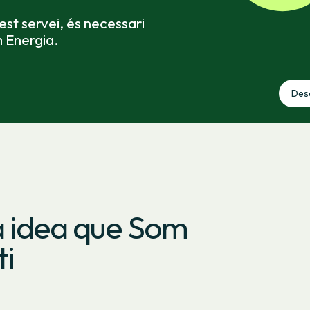
st servei, és necessari
m Energia.
Desc
a idea que Som
ti