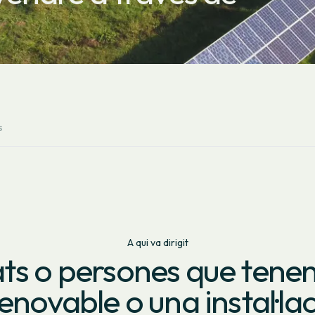
s
A qui va dirigit
tats o persones que tene
enovable o una instal·la