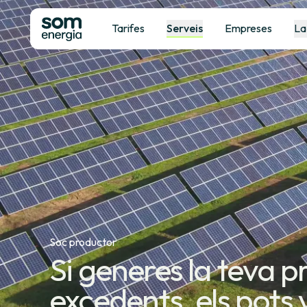
Tarifes
Serveis
Empreses
La
Soc productor
Si generes la teva p
excedents, els pots 