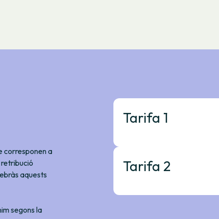
Tarifa 1
ue corresponen a
Tarifa 2
 retribució
rebràs aquests
inim segons la