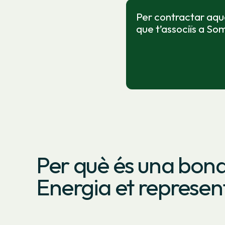
Per contractar aque
que t’associïs a So
Per què és una bon
Energia et represen