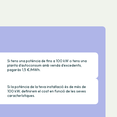
Si tens una potència de fins a 100 kW o tens una
planta d'autoconsum amb venda d'excedents,
pagaràs 1,5 €/MWh.
Si la potència de la teva instal·lació és de més de
100 kW, definirem el cost en funció de les seves
característiques.