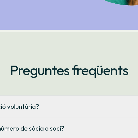
Preguntes freqüents
ió voluntària?
a, només necessites haver-te associat a la cooperativa. Si encara
lari
.
úmero de sòcia o soci?