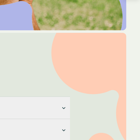
 no ho has fet, pots començar