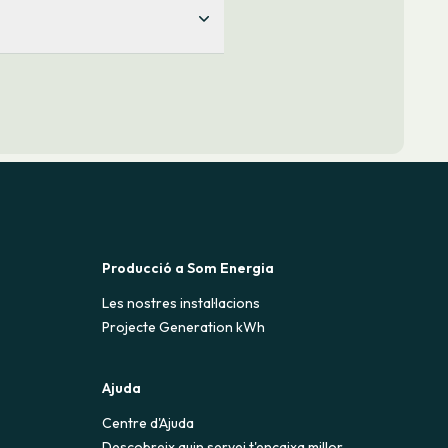
ió que hi sol haver anualment.
o necessitis a curt o mitjà
en aquest enllaç
.
Producció a Som Energia
Les nostres instal·lacions
Projecte Generation kWh
Ajuda
Centre d'Ajuda
Descobreix quin servei t'encaixa millor