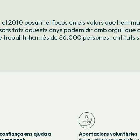
el 2010 posant el focus en els valors que hem ma
ssats tots aquests anys podem dir amb orgull que 
e treball hi ha més de 86.000 persones i entitats s
confiança ens ajuda a
Aportacions voluntàries
r creixent
Per accedir als serveis de la c