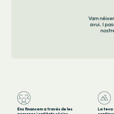
Vam néixer 
avui. I pa
nostr
Ens financem a través de les
La teva 
persones i entitats sòcies
continua