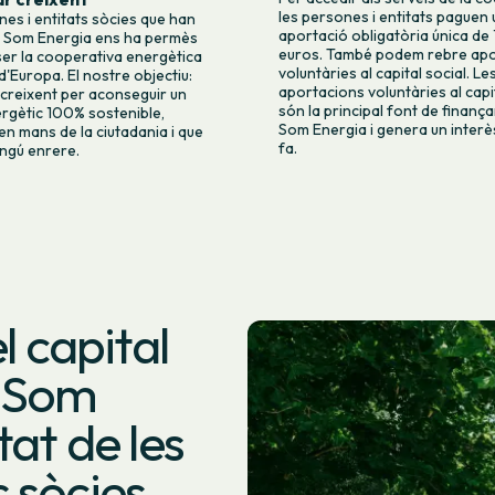
les persones i entitats paguen
es i entitats sòcies que han
aportació obligatòria única de
n Som Energia ens ha permès
euros. També podem rebre apo
ser la cooperativa energètica
voluntàries al capital social. Le
'Europa. El nostre objectiu:
aportacions voluntàries al capit
 creixent per aconseguir un
són la principal font de finanç
rgètic 100% sostenible,
Som Energia i genera un interès
, en mans de la ciutadania i que
fa.
ingú enrere.
l capital
l Som
tat de les
 sòcies.