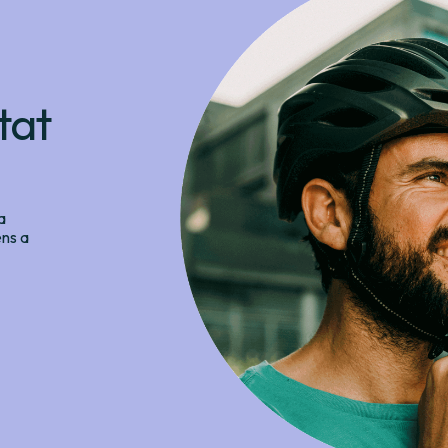
tat
a
ens a