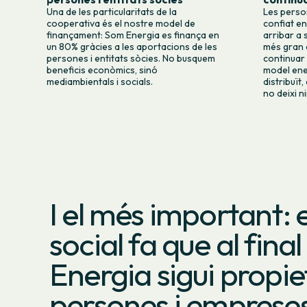
Una de les particularitats de la
Les person
cooperativa és el nostre model de
confiat e
finançament: Som Energia es finança en
arribar a 
un 80% gràcies a les aportacions de les
més gran d
persones i entitats sòcies. No busquem
continuar
beneficis econòmics, sinó
model ene
mediambientals i socials.
distribuït
no deixi n
I el més important: e
social fa que al fina
Energia sigui propie
persones i empreses