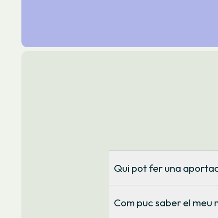
Qui pot fer una aportac
Per fer una aportació voluntàri
emplenant aquest
aquest formu
Com puc saber el meu n