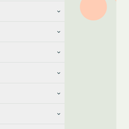
da.
stableix a l’Assemblea General.
de diners que no necessitis a
això, cal tenir en compte que
t rebutjar retornar una