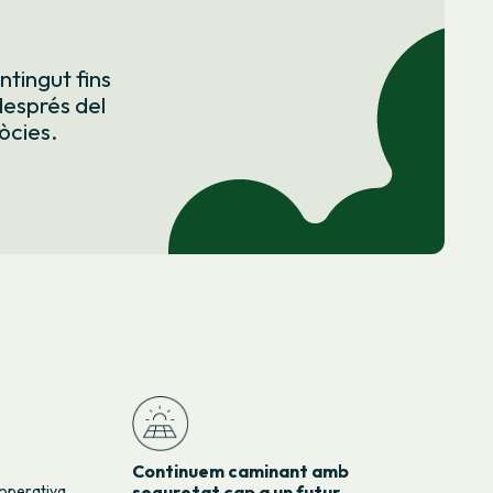
ntingut fins
després del
òcies.
Continuem caminant amb
ooperativa,
seguretat cap a un futur