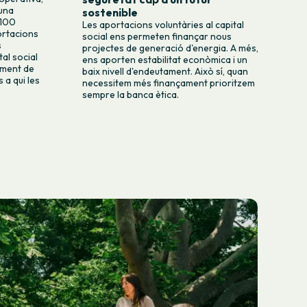
 una
sostenible
 100
Les aportacions voluntàries al capital
rtacions
social ens permeten finançar nous
s
projectes de generació d'energia. A més,
al social
ens aporten estabilitat econòmica i un
ament de
baix nivell d'endeutament. Això sí, quan
 a qui les
necessitem més finançament prioritzem
sempre la banca ètica.