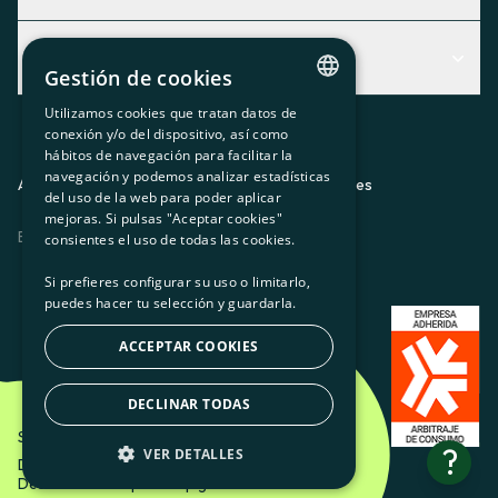
Centro de Ayuda
Actualidad
Descubre qué servicio te encaja mejor
Gestión de cookies
Actualidad
Contacto
Utilizamos cookies que tratan datos de
CATALAN
conexión y/o del dispositivo, así como
El rincón de la socia
hábitos de navegación para facilitar la
SPANISH
navegación y podemos analizar estadísticas
Prensa
Aviso legal
Política de privacidad
Política de cookies
del uso de la web para poder aplicar
GL
mejoras. Si pulsas "Aceptar cookies"
Trabaja con nosotros
ES
CA
GL
EU
BASQUE
consientes el uso de todas las cookies.
Si prefieres configurar su uso o limitarlo,
puedes hacer tu selección y guardarla.
ACCEPTAR COOKIES
DECLINAR TODAS
Som Energia SCCL - 2026
?
VER DETALLES
Diseño creativo de Etéreo Design.
Desarrollo web por Utopig Studio