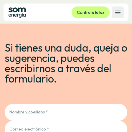
Contrata la luz
Abrir 
Tarifas
Si tienes una duda, queja o
Servicios
Empresas
sugerencia, puedes
La cooperativa
escribirnos a través del
Contacto
formulario.
Trámites
Oficina virtual
Idioma:
ES
CA
GL
EU
Nombre y apellidos *
Correo electrónico *