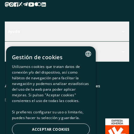
Ayuda
Centro de Ayuda
Actualidad
Descubre qué servicio te encaja mejor
Gestión de cookies
Actualidad
Contacto
Utilizamos cookies que tratan datos de
CATALAN
conexión y/o del dispositivo, así como
El rincón de la socia
hábitos de navegación para facilitar la
SPANISH
navegación y podemos analizar estadísticas
Prensa
Aviso legal
Política de privacidad
Política de cookies
del uso de la web para poder aplicar
GL
mejoras. Si pulsas "Aceptar cookies"
Trabaja con nosotros
ES
CA
GL
EU
BASQUE
consientes el uso de todas las cookies.
Si prefieres configurar su uso o limitarlo,
puedes hacer tu selección y guardarla.
ACCEPTAR COOKIES