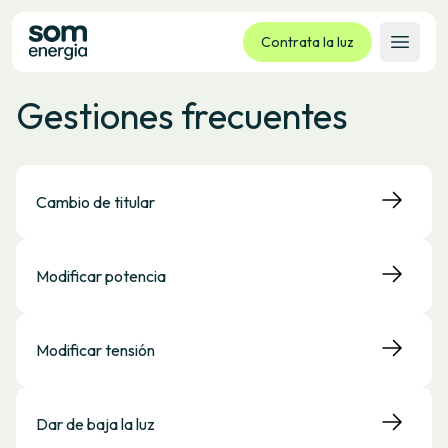
Contrata la luz
Abrir 
Gestiones frecuentes
Tarifas
Servicios
Empresas
Cambio de titular
La cooperativa
Contacto
Modificar potencia
Trámites
Oficina virtual
Modificar tensión
Idioma:
ES
CA
GL
EU
Dar de baja la luz