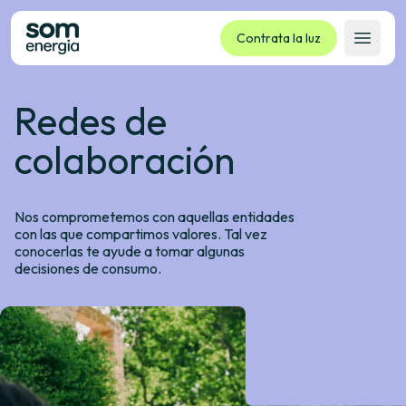
Contrata la luz
Abrir 
Redes de
Tarifas
Servicios
colaboración
Empresas
La cooperativa
Nos comprometemos con aquellas entidades
Contacto
con las que compartimos valores. Tal vez
conocerlas te ayude a tomar algunas
Trámites
decisiones de consumo.
Oficina virtual
Idioma:
ES
CA
GL
EU