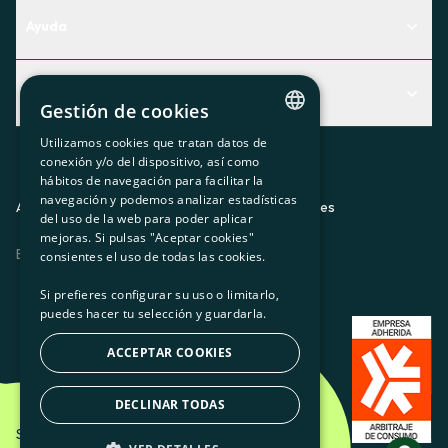
Ayuda
Centro de Ayuda
Actualidad
Descubre qué servicio te encaja mejor
Gestión de cookies
Actualidad
Contacto
Utilizamos cookies que tratan datos de
CATALAN
conexión y/o del dispositivo, así como
El rincón de la socia
hábitos de navegación para facilitar la
SPANISH
navegación y podemos analizar estadísticas
Prensa
Aviso legal
Política de privacidad
Política de cookies
del uso de la web para poder aplicar
GL
mejoras. Si pulsas "Aceptar cookies"
Trabaja con nosotros
ES
CA
GL
EU
BASQUE
consientes el uso de todas las cookies.
Si prefieres configurar su uso o limitarlo,
puedes hacer tu selección y guardarla.
ACCEPTAR COOKIES
DECLINAR TODAS
Som Energia SCCL - 2026