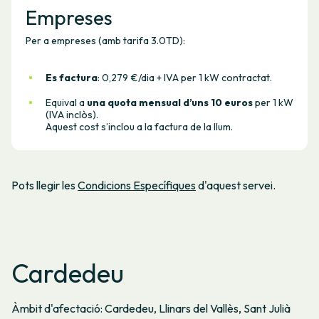
Empreses
Per a empreses (amb tarifa 3.0TD):
Es factura
: 0,279 €/dia + IVA per 1 kW contractat.
Equival a
una quota mensual d’uns 10 euros
per 1 kW
(IVA inclòs).
Aquest cost s’inclou a la factura de la llum.
Pots llegir les
Condicions Específiques
d'aquest servei.
Cardedeu
Àmbit d'afectació: Cardedeu, Llinars del Vallès, Sant Julià