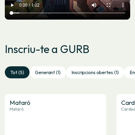
Inscriu-te a GURB
Tot
(5)
Generant
(1)
Inscripcions obertes
(1)
En
Mataró
Card
Mataró
Cardede