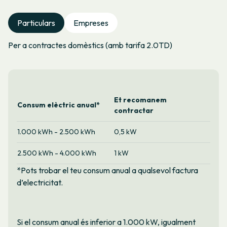
Particulars
Empreses
Per a contractes domèstics (amb tarifa 2.0TD)
Et recomanem
Consum elèctric anual*
contractar
1.000 kWh - 2.500 kWh
0,5 kW
2.500 kWh - 4.000 kWh
1 kW
*Pots trobar el teu consum anual a qualsevol factura
d’electricitat.
Si el consum anual és inferior a 1.000 kW, igualment