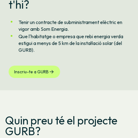
t'hi?
Tenir un contracte de subministrament elèctric en
vigor amb Som Energia.
Que l'habitatge o empresa que rebi energia verda
estigui a menys de 5 km de la instal·lació solar (del
GURB).
Inscriu-te a GURB
Quin preu té el projecte
GURB?