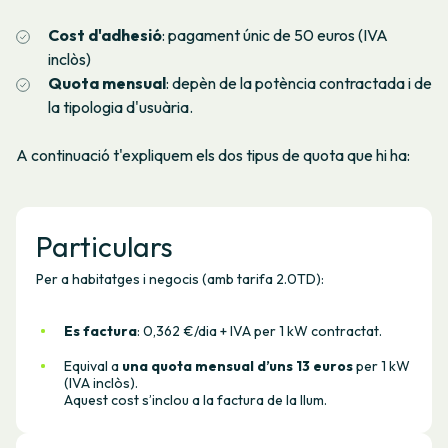
Cost d'adhesió
: pagament únic de 50 euros (IVA
inclòs)
Quota mensua
l
: depèn de la potència contractada i de
la tipologia d'usuària.
A continuació t'expliquem els dos tipus de quota que hi ha:
Particulars
Per a habitatges i negocis (amb tarifa 2.0TD):
Es factura
: 0,362 €/dia + IVA per 1 kW contractat.
Equival a
una quota mensual d’uns 13 euros
per 1 kW
(IVA inclòs).
Aquest cost s’inclou a la factura de la llum.