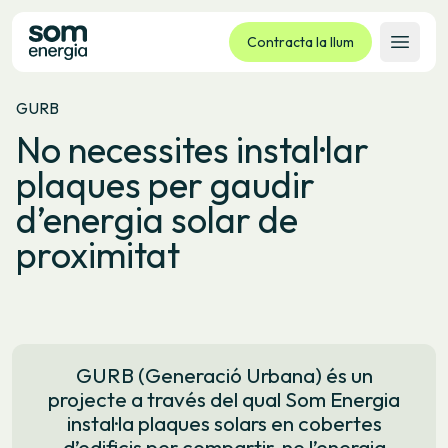
Contracta la llum
Obrir 
GURB
Tarifes
No necessites instal·lar
Serveis
plaques per gaudir
Empreses
d’energia solar de
La cooperativa
proximitat
Contacte
Tràmits
Oficina virtual
Idioma:
CA
ES
GL
EU
GURB (Generació Urbana) és un
projecte a través del qual Som Energia
instal·la plaques solars en cobertes
d’edificis per compartir-ne l’energia