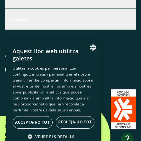
Centre d'Ajuda
Actualitat
Descobreix quin servei t'encaixa millor
Actualitat
Contacte
El racó de la sòcia
Aquest lloc web utilitza
Premsa
Avis legal
Política de privacitat
Política de cookies
galetes
CATALAN
Treballa amb nosaltres
Utilitzem cookies per personalitzar
ES
CA
GL
EU
contingut, anuncis i per analitzar el nostre
SPANISH
trànsit. També compartim informació sobre
GL
el vostre ús del nostre lloc amb els nostres
socis publicitaris i analítics que poden
BASQUE
combinar-la amb altra informació que els
heu proporcionat o que han recopilat a
partir del vostre ús dels seus serveis.
REBUTJA-HO TOT
ACCEPTA-HO TOT
Som Energia SCCL - 2026
Disseny Creatiu d'Etéreo Design.
?
VEURE ELS DETALLS
Desenvolupament web per Utopig