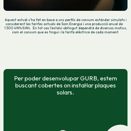
Aquest estudi s'ha fet en base a uns perfils de consum estàndar simulats i
considerant les tarifes actuals de Som Energia i una producció anual de
1.500 kWh/kWn. En tot cas l'estalvi obtingut dependrà de diversos motius,
com el consum que es tingui i la tarifa elèctrica de cada moment.
Per poder desenvolupar GURB, estem
buscant cobertes on instal·lar plaques
solars.