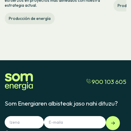
esfuerzos en proyectos más alineados con nuestra
estrategia actual.
Produc
Producción de energía
900 103 605
Som Energiaren albisteak jaso nahi dituzu?