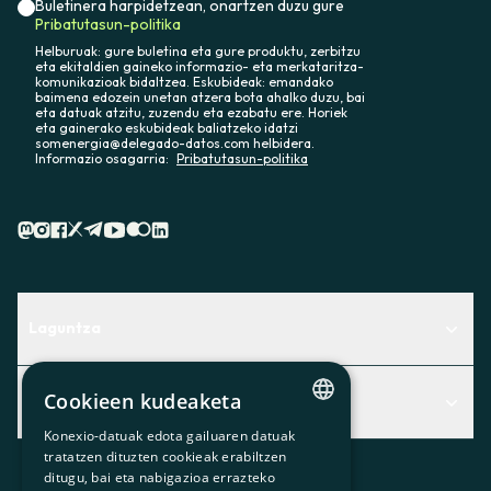
Buletinera harpidetzean, onartzen duzu gure
Pribatutasun-politika
Helburuak: gure buletina eta gure produktu, zerbitzu
eta ekitaldien gaineko informazio- eta merkataritza-
komunikazioak bidaltzea. Eskubideak: emandako
baimena edozein unetan atzera bota ahalko duzu, bai
eta datuak atzitu, zuzendu eta ezabatu ere. Horiek
eta gainerako eskubideak baliatzeko idatzi
somenergia@delegado-datos.com helbidera.
Informazio osagarria:
Pribatutasun-politika
Laguntza
Centro de Ayuda
Cookieen kudeaketa
Albisteak
Aurkitu zerbitzurik egokiena zuretzat
Konexio-datuak edota gailuaren datuak
Albisteak
CATALAN
Contacto
tratatzen dituzten cookieak erabiltzen
ditugu, bai eta nabigazioa errazteko
SPANISH
Bazkideen txokoa