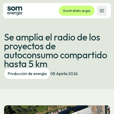
Kontratatu argia
Ireki 
Tarifak
Se amplía el radio de los
Zerbitzuak
proyectos de
Enpresak
autoconsumo compartido
Kooperatiba
hasta 5 km
Kontaktua
Izapideak
Producción de energía
08 Apirila 2026
Bulego Birtuala
Hizkuntza:
EU
ES
CA
GL