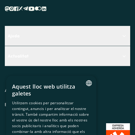
Ajuda
Centre d'Ajuda
Actualitat
Descobreix quin servei t'encaixa millor
Actualitat
Contacte
El racó de la sòcia
Aquest lloc web utilitza
Premsa
Avis legal
Política de privacitat
Política de cookies
galetes
CATALAN
Treballa amb nosaltres
Utilitzem cookies per personalitzar
ES
CA
GL
EU
contingut, anuncis i per analitzar el nostre
SPANISH
trànsit. També compartim informació sobre
GL
el vostre ús del nostre lloc amb els nostres
socis publicitaris i analítics que poden
BASQUE
combinar-la amb altra informació que els