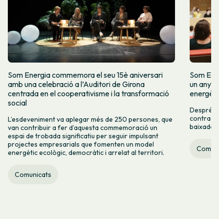
Som Energia commemora el seu 15è aniversari
Som Ener
amb una celebració a l’Auditori de Girona
un any m
centrada en el cooperativisme i la transformació
energèti
social
Després d
contracte
L’esdeveniment va aplegar més de 250 persones, que
baixada d
van contribuir a fer d’aquesta commemoració un
espai de trobada significatiu per seguir impulsant
projectes empresarials que fomenten un model
Comuni
energètic ecològic, democràtic i arrelat al territori.
Comunicats