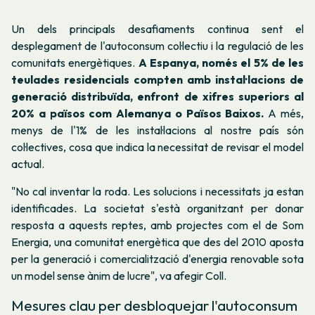
Un dels principals desafiaments continua sent el
desplegament de l'autoconsum col·lectiu i la regulació de les
comunitats energètiques.
A Espanya, només el 5% de les
teulades residencials compten amb instal·lacions de
generació distribuïda, enfront de xifres superiors al
20% a països com Alemanya o Països Baixos.
A més,
menys de l'1% de les instal·lacions al nostre país són
col·lectives, cosa que indica la necessitat de revisar el model
actual.
"No cal inventar la roda. Les solucions i necessitats ja estan
identificades. La societat s'està organitzant per donar
resposta a aquests reptes, amb projectes com el de Som
Energia, una comunitat energètica que des del 2010 aposta
per la generació i comercialització d'energia renovable sota
un model sense ànim de lucre"
, va afegir Coll.
Mesures clau per desbloquejar l'autoconsum