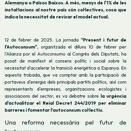
Alemanya o Països Baixos. A més, menys de l'1% de les
instal·lacions al nostre país són col·lectives, cosa que
indica la necessitat de revisar el model actual.
12 de febrer de 2025. La jornada
"Present i futur de
l'Autoconsum"
, organitzada el dilluns 10 de febrer per
l'Alianza por el Autoconsumo al Congrés dels Diputats, ha
posat de manifest el consens polític i social sobre la
necessitat d'accelerar la transició energètica a Espanya. En
aquesta trobada, que va comptar amb la participació de
portaveus d'energia dels principals partits polítics, així com
representants d'empreses, organitzacions ecologistes i
associacions del sector, es va debatre sobre
la urgència
d'actualitzar el Reial Decret 244/2019 per eliminar
barreres i fomentar l'autoconsum col·lectiu.
Una reforma necessària pel futur de