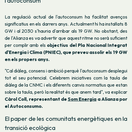
l'autoconsum
La regulació actual de l'autoconsum ha facilitat avenços
significatius en els darrers anys. Actualment hi ha instal·lats 8
GW i al 2030 s'hauria d'arribar als 19 GW. No obstant, des
de l'Alianza es va advertir que aquest ritme no serà suficient
per complir amb els
objectius del Pla Nacional Integrat
d'Energia i Clima (PNIEC), que preveu assolir els 19 GW
en els propers anys.
"Cal diàleg, consens i ambició perquè l'autoconsum desplegui
tot el seu potencial. Celebrem iniciatives com la taula de
diàleg de la CNMC i els diferents canvis normatius que estan
sobre la taula, però la realitat és que anem tard"
, va explicar
Càrol Coll, representant de
Som Energia
a Alianza por
el Autoconsumo.
El paper de les comunitats energètiques en la
transició ecològica