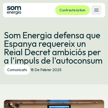
Contracta la llum
Obrir 
Tarifes
Som Energia defensa que
Serveis
Espanya requereix un
Empreses
Reial Decret ambiciós per
La cooperativa
a l'impuls de l'autoconsum
Contacte
Tràmits
Comunicats
18 De Febrer 2025
Oficina virtual
Idioma:
CA
ES
GL
EU