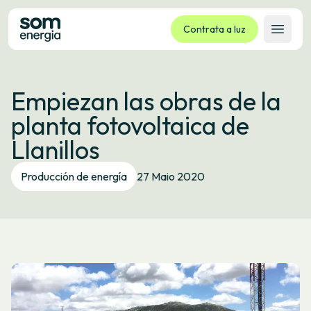
Contrata a luz
Abrir 
Tarifas
Empiezan las obras de la
Servizos
planta fotovoltaica de
Empresas
Llanillos
La cooperativa
Contacto
Producción de energía
27 Maio 2020
Trámites
Oficina virtual
Idioma:
GL
ES
CA
EU