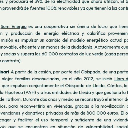
s y producirá el 39% de la electricidad que ahora utilizan. El 
n provendrá de fuentes 100% renovables ya que tienen la luz con
a
Som Energia
es una cooperativa sin ánimo de lucro que tien
ión y producción de energía eléctrica y calorífica provenie
 misión es impulsar un cambio del modelo energético actual p
novable, eficiente y en manos de la ciudadanía. Actualmente cu
y socias y supera los 60.000 contratos de luz verde (cada pers
 contrato).
inari
A partir de la cesión, por parte del Obispado, de una parte 
 alojar familias desahuciadas, en el año 2012, se inició
Llars 
l que impulsan conjuntamente el Obispado de Lleida, Cáritas, l
la Hipoteca (PAH) y otras entidades de Lleida y que gestiona la 
é de Tothom. Durante dos años y medio se reconstruyó el interior del
ños, para reconvertirlo en viviendas, gracias a la movilizació
ubvenciones y donativos privados de más de 800.000 euros. El o
oger y facilitar el uso temporal y suficiente de una viviend
y/o que se encuentren en situación de vulnerabilidad, socia