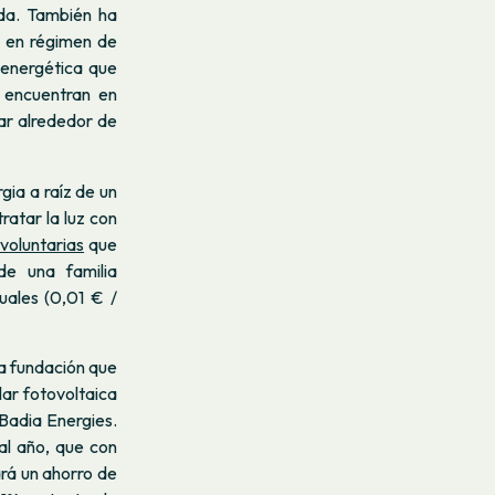
ida. También ha
a en régimen de
a energética que
e encuentran en
rar alrededor de
ia a raíz de un
ratar la luz con
voluntarias
que
de una familia
ales (0,01 € /
la fundación que
lar fotovoltaica
 Badia Energies.
al año, que con
ará un ahorro de