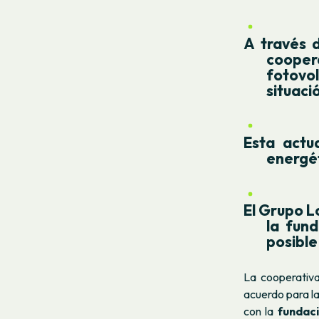
A través d
cooper
fotovol
situaci
Esta actu
energét
El Grupo L
la fun
posible
La cooperativ
acuerdo para la
con la
fundaci