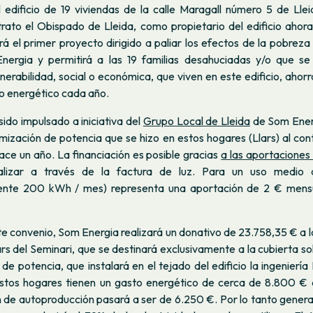
l edificio de 19 viviendas de la calle Maragall número 5 de Lle
trato el Obispado de Lleida, como propietario del edificio ahor
rá el primer proyecto dirigido a paliar los efectos de la pobrez
nergia y permitirá a las 19 familias desahuciadas y/o que s
lnerabilidad, social o económica, que viven en este edificio, ahor
o energético cada año.
sido impulsado a iniciativa del
Grupo Local de Lleida
de Som Energ
mización de potencia que se hizo en estos hogares (Llars) al cont
ce un año. La financiación es posible gracias
a las aportaciones 
lizar a través de la factura de luz. Para un uso medio 
nte 200 kWh / mes) representa una aportación de 2 € mensu
te convenio, Som Energia realizará un donativo de 23.758,35 € a 
ars del Seminari, que se destinará exclusivamente a la cubierta so
e potencia, que instalará en el tejado del edificio la ingeniería
tos hogares tienen un gasto energético de cerca de 8.800 € 
n de autoproducción pasará a ser de 6.250 €. Por lo tanto gener