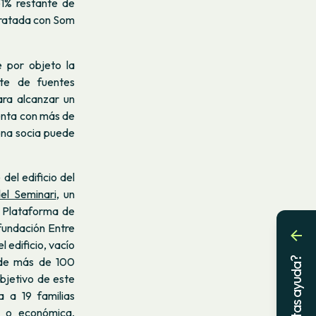
61% restante de
tratada con Som
e por objeto la
nte de fuentes
ara alcanzar un
enta con más de
ona socia puede
del edificio del
del Seminari
, un
a Plataforma de
fundación Entre
 edificio, vacío
n de más de 100
¿Necesitas ayuda?
bjetivo de este
a a 19 familias
l o económica,