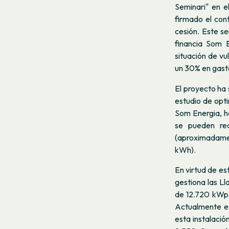
Seminari" en e
firmado el con
cesión. Este se
financia Som E
situación de vu
un 30% en gast
El proyecto ha 
estudio de opti
Som Energia, ha
se pueden rea
(aproximadame
kWh).
En virtud de es
gestiona las Ll
de 12.720 kWp d
Actualmente es
esta instalació