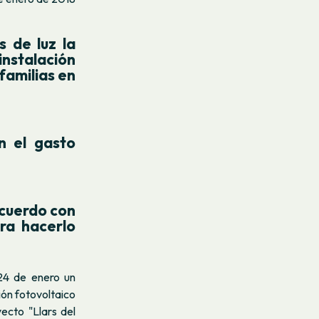
s de luz la
stalación
familias en
n el gasto
acuerdo con
ra hacerlo
 24 de enero un
ión fotovoltaico
yecto "Llars del