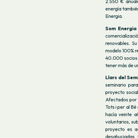
2.550 € anuale
energía tambié
Energia.
Som Energi
comercializac
renovables. Su
modelo 100% re
40.000 socios 
tener más de un
Llars del Sem
seminario para
proyecto socia
Afectados por 
Tots i per al B
hacía veinte a
voluntarios, s
proyecto es ac
desahuciadas 