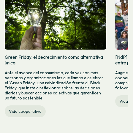
Green Friday: el decrecimiento como alternativa
[NdP] So
única
entre per
Ante el avance del consumismo, cada vez son más
Augmenta 
personas y organizaciones las que llaman a celebrar
cooperati
el ‘Green Friday’, una reivindicación frente al ‘Black
compres co
Friday’ que insta a reflexionar sobre las decisiones
fotovolt
diarias y buscar acciones colectivas que garanticen
un futuro sostenible.
Vida c
Vida cooperativa