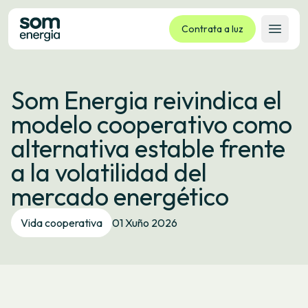
Contrata a luz
Abrir 
Tarifas
Som Energia reivindica el
Servizos
modelo cooperativo como
Empresas
alternativa estable frente
La cooperativa
a la volatilidad del
Contacto
mercado energético
Trámites
Vida cooperativa
01 Xuño 2026
Oficina virtual
Idioma:
GL
ES
CA
EU