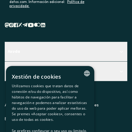
datos.com. Información adicional:
Política de
privacidade.
Axuda
Centro de Ayuda
Actualidad
Descubre qué servicio te encaja mejor
Xestión de cookies
Actualidad
Contacto
Utilizamos cookies que tratan datos de
CATALAN
conexión e/ou do dispositivo, así como
O recuncho da socia
hábitos de navegación para facilitar a
SPANISH
navegación e podemos analizar estatísticas
Prensa
Aviso legal
Política de privacidad
Política de cookies
do uso da web para poder aplicar melloras.
GL
Se premes «Aceptar cookies», consentes o
Trabaja con nosotros
ES
CA
GL
EU
BASQUE
uso de todas as cookies.
Se prefires configurar o seu uso ou limitalo,