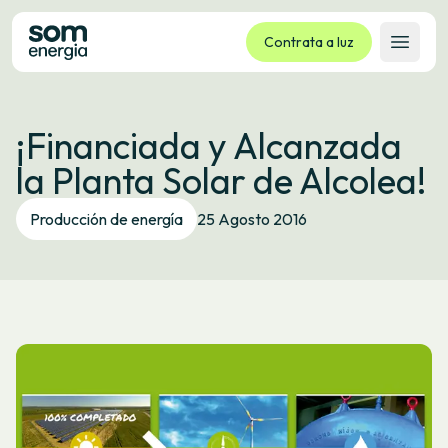
Contrata a luz
Abrir 
Tarifas
¡Financiada y Alcanzada
Servizos
la Planta Solar de Alcolea!
Empresas
La cooperativa
Producción de energía
25 Agosto 2016
Contacto
Trámites
Oficina virtual
Idioma:
GL
ES
CA
EU