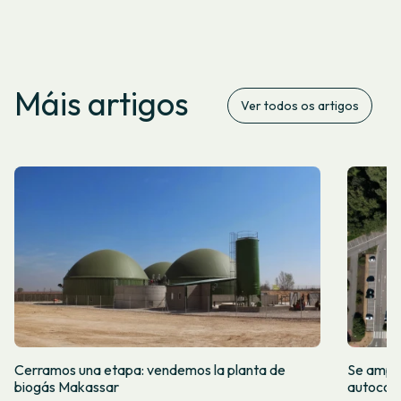
Máis artigos
Ver todos os artigos
Cerramos una etapa: vendemos la planta de
Se amplí
biogás Makassar
autocon