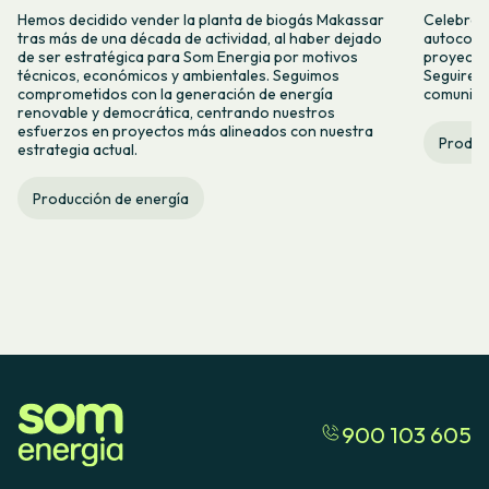
Hemos decidido vender la planta de biogás Makassar
Celebramo
tras más de una década de actividad, al haber dejado
autocons
de ser estratégica para Som Energia por motivos
proyecto
técnicos, económicos y ambientales. Seguimos
Seguirem
comprometidos con la generación de energía
comunitar
renovable y democrática, centrando nuestros
esfuerzos en proyectos más alineados con nuestra
Produc
estrategia actual.
Producción de energía
900 103 605