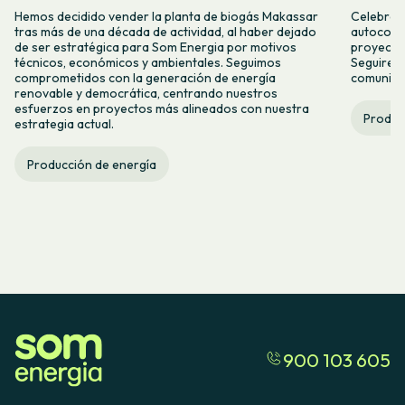
Hemos decidido vender la planta de biogás Makassar
Celebramo
tras más de una década de actividad, al haber dejado
autocons
de ser estratégica para Som Energia por motivos
proyecto
técnicos, económicos y ambientales. Seguimos
Seguirem
comprometidos con la generación de energía
comunitar
renovable y democrática, centrando nuestros
esfuerzos en proyectos más alineados con nuestra
Produc
estrategia actual.
Producción de energía
900 103 605