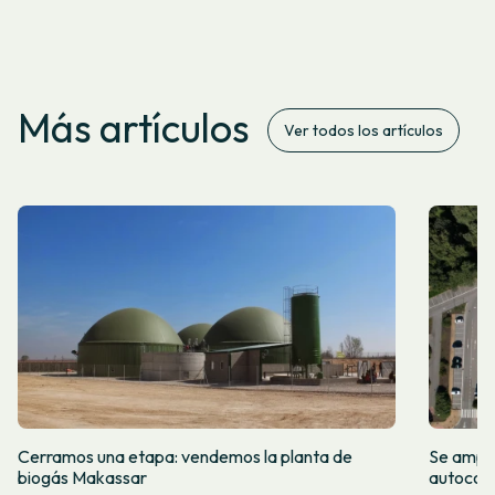
Más artículos
Ver todos los artículos
Cerramos una etapa: vendemos la planta de
Se amplí
biogás Makassar
autocon