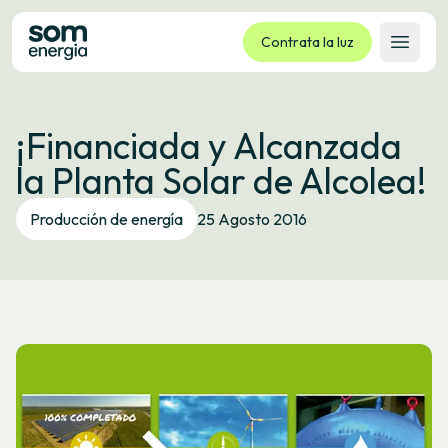
Contrata la luz
Abrir 
Tarifas
¡Financiada y Alcanzada
Servicios
la Planta Solar de Alcolea!
Empresas
La cooperativa
Producción de energía
25 Agosto 2016
Contacto
Trámites
Oficina virtual
Idioma:
ES
CA
GL
EU