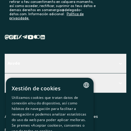
retirar o teu consentimento en calquera momento,
así como acceder, rectificar, suprimir os teus datos e
demais dereitos en somenergia@delegado-
datos.com. Información adicional:
Política de
privacidade.
Axuda
Centro de Ayuda
Actualidad
Descubre qué servicio te encaja mejor
Xestión de cookies
Actualidad
Contacto
Utilizamos cookies que tratan datos de
CATALAN
conexión e/ou do dispositivo, así como
O recuncho da socia
hábitos de navegación para facilitar a
SPANISH
navegación e podemos analizar estatísticas
Prensa
Aviso legal
Política de privacidad
Política de cookies
do uso da web para poder aplicar melloras.
GL
Se premes «Aceptar cookies», consentes o
Trabaja con nosotros
ES
CA
GL
EU
BASQUE
uso de todas as cookies.