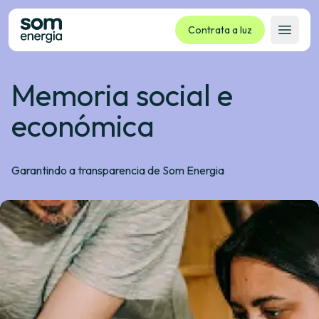
Contrata a luz
Abrir 
Memoria social e
Tarifas
Servizos
económica
Empresas
La cooperativa
Garantindo a transparencia de Som Energia
Contacto
Trámites
Oficina virtual
Idioma:
GL
ES
CA
EU