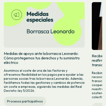
Medidas de apoyo ante la borrasca Leonardo:
Recibimos
Cómo protegemos tus derechos y tu suministro
reafirma
eléctrico
transició
Asumimos el coste de una de las facturas y
Recibimos
ofrecemos flexibilidad en los pagos para ayudar a las
reconoce 
personas socias tras la borrasca Leonardo. Además,
transici
facilitamos todas las gestiones y cambios de potencia
cooperat
sin coste a empresas, siguiendo las medidas del Real
nuestro 
Decreto-ley 5/2026.
sostenibl
colectiva
Procesos participativos