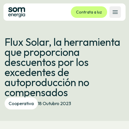
Contrata a luz
Abrir 
Tarifas
Flux Solar, la herramienta
Servizos
que proporciona
Empresas
descuentos por los
La cooperativa
excedentes de
Contacto
autoproducción no
Trámites
compensados
Oficina virtual
Cooperativa
18 Outubro 2023
Idioma:
GL
ES
CA
EU