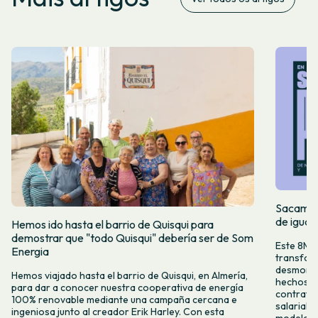
Sacamos 
de igual
Hemos ido hasta el barrio de Quisqui para
demostrar que "todo Quisqui" debería ser de Som
Este 8M, 
Energia
transform
desmontar
Hemos viajado hasta el barrio de Quisqui, en Almería,
hechos y 
para dar a conocer nuestra cooperativa de energía
contrataci
100% renovable mediante una campaña cercana e
salarial 
ingeniosa junto al creador Erik Harley. Con esta
modelo co