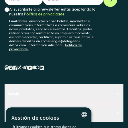
Al suscribirte a la newsletter estás aceptando la
nuestra
Política de privacidade.
Finalidades: enviarche o noso boletín, newsletter e
comunicacións informativas e comerciais sobre os
nosos produtos, servizos e eventos. Dereitos: podes
retirar o teu consentimento en calquera momento,
así como acceder, rectificar, suprimir os teus datos e
demais dereitos en somenergia@delegado-
datos.com. Información adicional:
Política de
privacidade.
Axuda
Centro de Ayuda
Actualidad
Descubre qué servicio te encaja mejor
Xestión de cookies
Actualidad
Contacto
Utilizamos cookies que tratan datos de