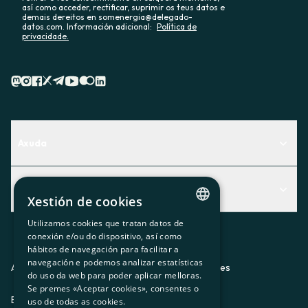
así como acceder, rectificar, suprimir os teus datos e
demais dereitos en somenergia@delegado-
datos.com. Información adicional:
Política de
privacidade.
Axuda
Centro de Ayuda
Actualidad
Descubre qué servicio te encaja mejor
Xestión de cookies
Actualidad
Contacto
Utilizamos cookies que tratan datos de
CATALAN
conexión e/ou do dispositivo, así como
O recuncho da socia
hábitos de navegación para facilitar a
SPANISH
navegación e podemos analizar estatísticas
Prensa
Aviso legal
Política de privacidad
Política de cookies
do uso da web para poder aplicar melloras.
GL
Se premes «Aceptar cookies», consentes o
Trabaja con nosotros
ES
CA
GL
EU
BASQUE
uso de todas as cookies.