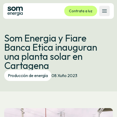
Contrata a luz
Abrir 
Tarifas
Som Energia y Fiare
Servizos
Banca Etica inauguran
Empresas
una planta solar en
La cooperativa
Cartagena
Contacto
Trámites
Producción de energía
08 Xuño 2023
Oficina virtual
Idioma:
GL
ES
CA
EU