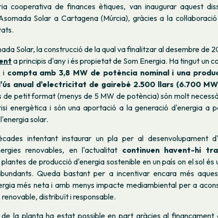
ària cooperativa de finances ètiques, van inaugurar aquest dis
'Asomada Solar a Cartagena (Múrcia), gràcies a la col·laboració
tats.
da Solar, la construcció de la qual va finalitzar al desembre de 2
ent
a principis d'any i és propietat de Som Energia. Ha tingut un c
, i
compta amb 3,8 MW de potència nominal i una produc
l'ús anual d'electricitat de gairebé 2.500 llars (6.700 MW
es de petit format (menys de 5 MW de potència) són molt necessà
si energètica i són una aportació a la generació d'energia a pa
l'energia solar.
cades intentant instaurar un pla per al desenvolupament d
ergies renovables, en l'actualitat
continuen havent-hi tr
plantes de producció d'energia sostenible en un país on el sol és 
abundants. Queda bastant per a incentivar encara més aques
ergia més neta i amb menys impacte mediambiental per a acon
renovable, distribuït i responsable.
 de la planta ha estat possible en part gràcies al finançament