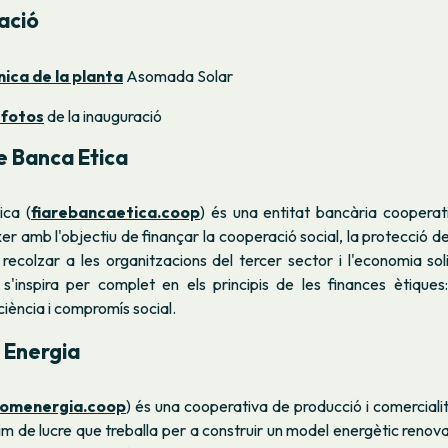
ació
nica de la planta
Asomada Solar
 fotos
de la inauguració
e Banca Etica
ica (
fiarebancaetica.coop
) és una entitat bancària cooperat
xer amb l'objectiu de finançar la cooperació social, la protecció d
recolzar a les organitzacions del tercer sector i l'economia so
s'inspira per complet en els principis de les finances ètiques:
ciència i compromís social.
 Energia
omenergia.coop
) és una cooperativa de producció i comerciali
m de lucre que treballa per a construir un model energètic reno