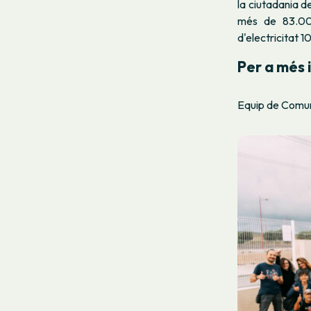
la ciutadania d
més de 83.000
d'electricitat 
Per a més 
Equip de Comun