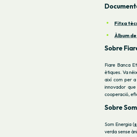
Document
Fitxa tèc
Àlbum de
Sobre Fiar
Fiare Banca Et
ètiques. Va néi
així com per a 
innovador que 
cooperació, efi
Sobre Som
Som Energia (
s
verda sense àni