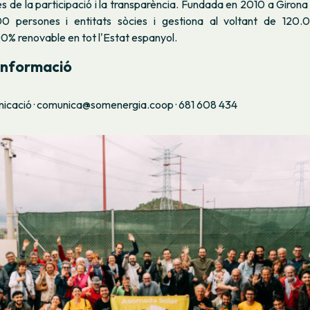
es de la participació i la transparència. Fundada en 2010 a Giro
 persones i entitats sòcies i gestiona al voltant de 120.
100% renovable en tot l'Estat espanyol.
informació
icació · comunica@somenergia.coop · 681 608 434