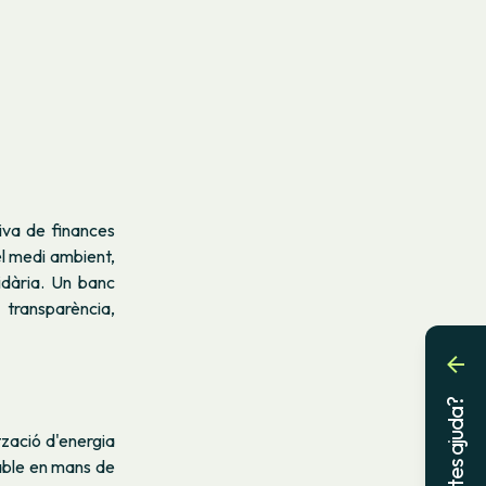
iva de finances
el medi ambient,
lidària. Un banc
 transparència,
Necessites ajuda?
tzació d'energia
vable en mans de