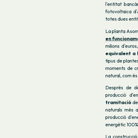
l'entitat banc
fotovoltaica d
totes dues enti
La planta Asoma
en funcionam
milions d'euros
equivalent a 
tipus de plant
moments de cri
natural, com és 
Després de dè
producció d'en
tramitació
de 
naturals més 
producció d'en
energètic 100% 
La construcció