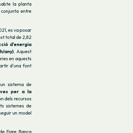
sabte la planta
 conjunta entre
021, es va posar
ost total de 2,82
ció d'energia
h/any)
. Aquest
ries en aquests
rtir d'una font
'un sistema de
aves per a la
un dels recursos
ts sistemes de
seguir un model
 de Fiare Banca