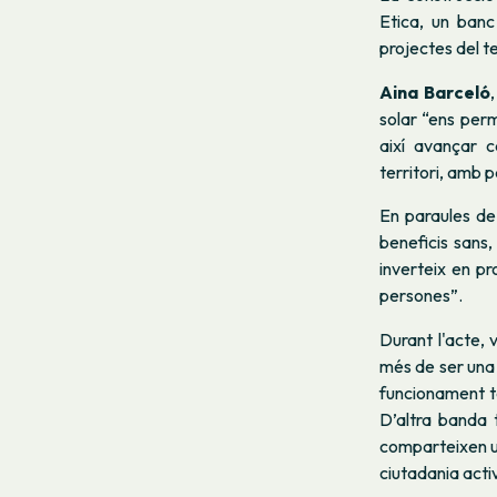
Etica, un banc
projectes del te
Aina Barceló
solar “ens perm
així avançar c
territori, amb p
En paraules de
beneficis sans,
inverteix en p
persones”.
Durant l'acte, 
més de ser una 
funcionament tè
D’altra banda 
comparteixen un
ciutadania acti