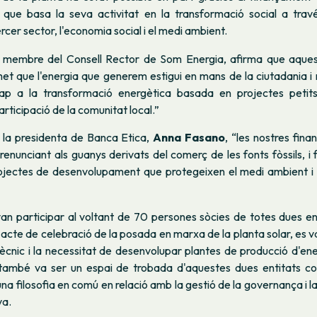
 que basa la seva activitat en la transformació social a trav
rcer sector, l'economia social i el medi ambient.
, membre del Consell Rector de Som Energia, afirma que aque
et que l'energia que generem estigui en mans de la ciutadania i no
ap a la transformació energètica basada en projectes petits 
articipació de la comunitat local.”
 la presidenta de Banca Etica,
Anna Fasano
, “les nostres fin
 renunciant als guanys derivats del comerç de les fonts fòssils, i 
rojectes de desenvolupament que protegeixen el medi ambient i e
van participar al voltant de 70 persones sòcies de totes dues e
acte de celebració de la posada en marxa de la planta solar, es va
cnic i la necessitat de desenvolupar plantes de producció d'ene
també va ser un espai de trobada d'aquestes dues entitats c
a filosofia en comú en relació amb la gestió de la governança i l
va.