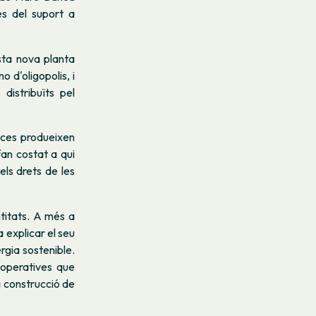
és del suport a
sta nova planta
 d'oligopolis, i
distribuïts pel
ances produeixen
fan costat a qui
ls drets de les
ntitats. A més a
 explicar el seu
rgia sostenible.
ooperatives que
a construcció de