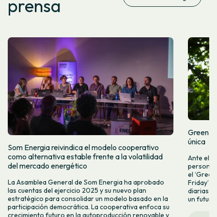
prensa
Green Fr
única
Som Energia reivindica el modelo cooperativo
como alternativa estable frente a la volatilidad
Ante el a
del mercado energético
personas 
el ‘Green 
La Asamblea General de Som Energia ha aprobado
Friday’ q
las cuentas del ejercicio 2025 y su nuevo plan
diarias y
estratégico para consolidar un modelo basado en la
un futuro
participación democrática. La cooperativa enfoca su
crecimiento futuro en la autoproducción renovable y