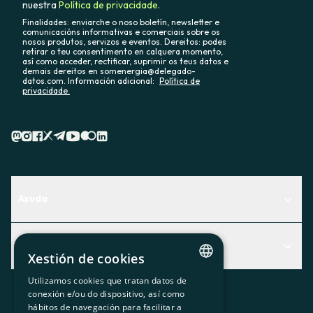
nuestra
Política de privacidade.
Finalidades: enviarche o noso boletín, newsletter e
comunicacións informativas e comerciais sobre os
nosos produtos, servizos e eventos. Dereitos: podes
retirar o teu consentimento en calquera momento,
así como acceder, rectificar, suprimir os teus datos e
demais dereitos en somenergia@delegado-
datos.com. Información adicional:
Política de
privacidade.
Axuda
Centro de Ayuda
Actualidad
Descubre qué servicio te encaja mejor
Xestión de cookies
Actualidad
Contacto
Utilizamos cookies que tratan datos de
CATALAN
conexión e/ou do dispositivo, así como
O recuncho da socia
hábitos de navegación para facilitar a
SPANISH