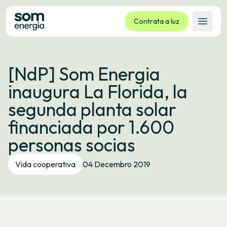
Contrata a luz
Abrir 
Tarifas
[NdP] Som Energia
Servizos
inaugura La Florida, la
Empresas
segunda planta solar
La cooperativa
financiada por 1.600
Contacto
personas socias
Trámites
Vida cooperativa
04 Decembro 2019
Oficina virtual
Idioma:
GL
ES
CA
EU