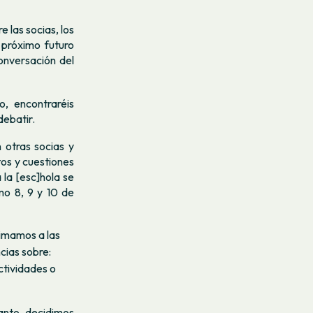
e las socias, los
 próximo futuro
onversación del
o, encontraréis
debatir.
 otras socias y
tos y cuestiones
 la [esc]hola se
mo 8, 9 y 10 de
nimamos a las
as sobre: ​​
ctividades o
anto, decidimos