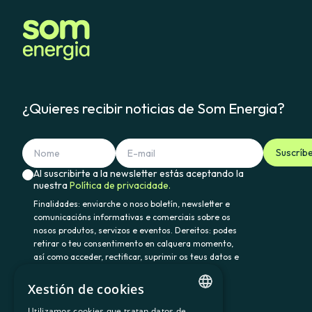
¿Quieres recibir noticias de Som Energia?
Suscríb
Al suscribirte a la newsletter estás aceptando la
nuestra
Política de privacidade.
Finalidades: enviarche o noso boletín, newsletter e
comunicacións informativas e comerciais sobre os
nosos produtos, servizos e eventos. Dereitos: podes
retirar o teu consentimento en calquera momento,
así como acceder, rectificar, suprimir os teus datos e
demais dereitos en somenergia@delegado-
datos.com. Información adicional:
Política de
Xestión de cookies
privacidade.
Utilizamos cookies que tratan datos de