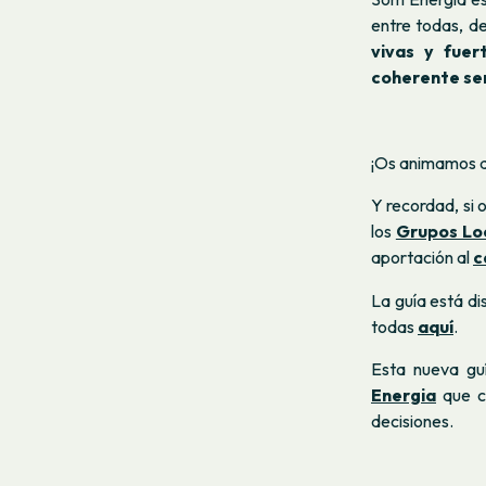
entre todas, de
vivas y fuer
coherente ser
¡Os animamos a 
Y recordad, si 
los
Grupos Lo
aportación al
c
La guía está di
todas
aquí
.
Esta nueva gu
Energia
que c
decisiones.