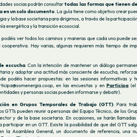
idades socias podrán consultar
todas las formas que tienen de
a en un solo documento
. La guía tiene como objetivo crear pu
a y la base societaria para dirigirnos, a través de la participació
ía energética y la transición ecosocial.
, podéis ver todos los caminos y maneras que cada uno puede se
la cooperativa. Hay varias, algunas requieren más tiempo de impl
de escucha
: Con la intención de mantener un diálogo permane
taria y adoptar una actitud más consciente de escucha, reforza
de podéis hacer propuestas: en las sesiones informativas y t
rticipa@somenergia.coop
, en las encuestas y en
Participa
(el
entidades y personas socias pueden informarse y debatir).
ación en Grupos Temporales de Trabajo (GTT)
:
Para trab
los GTTs pueden reunir a personas del Equipo Técnico, de los Gru
ctor y de la base societaria. En ocasiones, se harán llamadas
a participar en un GTT. Existe la posibilidad de que del GTT sa
 en la Asamblea General, un documento de referencia, una n