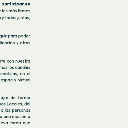
 participar en
entes más firmes
n y todas juntas,
guir para poder
icación y otras
nte con nuestra
mos los canales
emáticas, en el
 espacio virtual
ajar de forma
pos Locales, del
 a las personas
lga una moción a
ueva tarea que