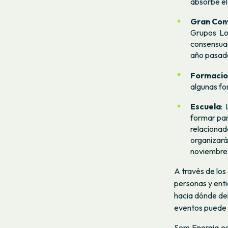
absorbe el
Gran Con
Grupos Loc
consensua
año pasad
Formacio
algunas fo
Escuela
:
formar par
relacionad
organizará
noviembre 
A través de los
personas y enti
hacia dónde deb
eventos puede p
Som Energia es