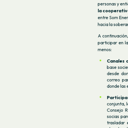
personas y ent
la cooperativ
entre Som Energi
hacia la soberan
A continuación
participar en 
menos:
Canales 
base socie
desde don
correo
pa
donde las 
Particip
conjunta, 
Consejo Re
socias par
trasladar