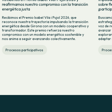
reafirmamos nuestro compromiso con la transición
sobre fl
energética justa
¡partici
Recibimos el Premio Isabel Vila i Pujol 2026, que
Buscamos
reconoce nuestra trayectoria impulsando la transición
estrategi
energética desde Girona con un modelo cooperativo y
voz de n
transformador. Este premio refuerza nuestro
avanzar 
compromiso con un modelo energético sostenible y
exploran
nos anima a seguir avanzando colectivamente.
adaptar
Procesos participativos
Proces