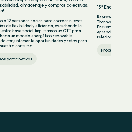
exibilidad, almacenaje y compras colectivas:
15º Encuentro de 
pa!
Representantes de
 a 12 personas socias para cocrear nuevas
Transversales se e
as de flexibilidad y eficiencia, escuchando la
Encuentro de Socia
uestra base social. Impulsamos un GTT para
aprendizajes y for
hacia un modelo energético renovable,
relacionarse. De co
do conjuntamente oportunidades y retos para
 nuestro consumo.
Procesos partic
os participativos