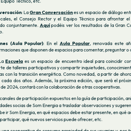
 Equipo Técnico, etc.
versación
: La
Gran Conversación
es un espacio de diálogo entr
ales, el Consejo Rector y el Equipo Técnico para afrontar el
do conjuntamente.
Aquí
podéis ver los resultados de la Gran C
o.
nes (Aula Popular)
: En el
Aula Popular
, renovada este añ
rmaciones que disponen de espacios para comentar, preguntar o 
 La
Escuela
es un espacio de encuentro ideal para coincidir con
te de talleres participativos y compartir inquietudes, conocimien
as con la transición energética. Como novedad, a partir de ahora
 cada dos años. Además, la próxima edición, que será el próxi
de 2024, contará con la colaboración de otras cooperativas.
 canales de participación expuestos en la guía de participación, a
dades socias de Som Energia a trasladar observaciones y sugerenci
e ir Som Energia, en qué espacios debe estar presente, en qué a
articipar, qué nuevos servicios puede ofrecer, etc.
 una cooperativa de consumo propiedad de sus usuarias y, por t