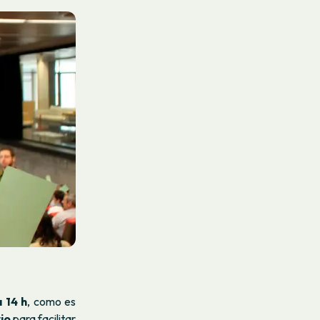
a 14 h
, como es
io
para facilitar