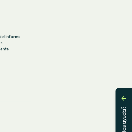
del Informe
os
dente
¿Necesitas ayuda?