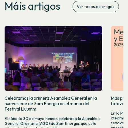
Máis artigos
Ver todos os artigos
Celebramos la primera Asamblea General en la
Más prod
nueva sede de Som Energia en el marco del
fotovol
Festival Lluumm
En la Me
crecimie
El sábado 30 de mayo hemos celebrado la Asamblea
renovabl
General Ordinaria (AGO) de Som Energia, que este
energétic