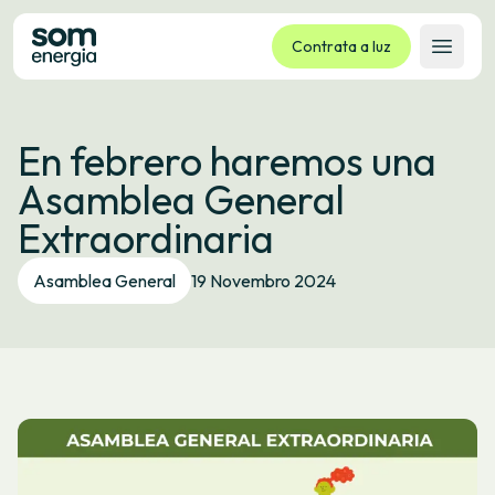
Contrata a luz
Abrir 
Tarifas
En febrero haremos una
Servizos
Asamblea General
Empresas
Extraordinaria
La cooperativa
Contacto
Asamblea General
19 Novembro 2024
Trámites
Oficina virtual
Idioma:
GL
ES
CA
EU