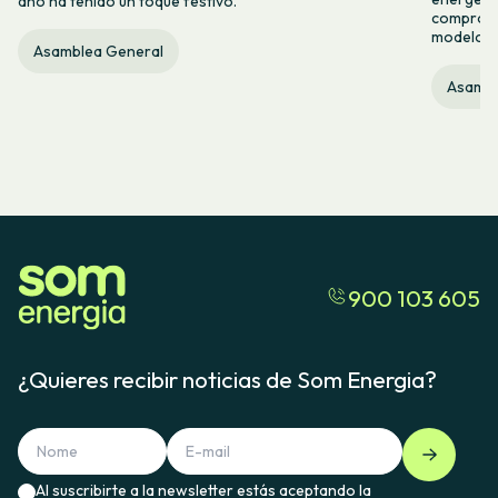
año ha tenido un toque festivo.
compromis
modelo c
Asamblea General
Asambl
900 103 605
¿Quieres recibir noticias de Som Energia?
Al suscribirte a la newsletter estás aceptando la