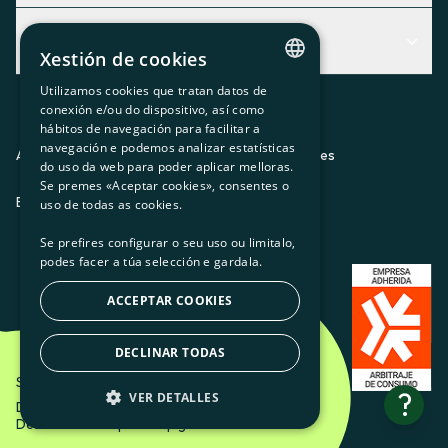
Centro de Ayuda
Actualidad
Descubre qué servicio te encaja mejor
Xestión de cookies
Actualidad
Contacto
Utilizamos cookies que tratan datos de
CATALAN
conexión e/ou do dispositivo, así como
O recuncho da socia
hábitos de navegación para facilitar a
SPANISH
navegación e podemos analizar estatísticas
Prensa
Aviso legal
Política de privacidad
Política de cookies
do uso da web para poder aplicar melloras.
GL
Se premes «Aceptar cookies», consentes o
Trabaja con nosotros
ES
CA
GL
EU
BASQUE
uso de todas as cookies.
Se prefires configurar o seu uso ou limitalo,
podes facer a túa selección e gardala.
ACCEPTAR COOKIES
DECLINAR TODAS
Som Energia SCCL - 2026
?
VER DETALLES
Diseño creativo de Etéreo Design.
Desarrollo web por Utopig Studio
BÁSICAS