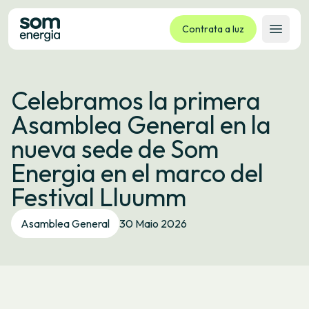
Contrata a luz
Abrir 
Tarifas
Celebramos la primera
Servizos
Asamblea General en la
Empresas
nueva sede de Som
La cooperativa
Energia en el marco del
Contacto
Festival Lluumm
Trámites
Asamblea General
30 Maio 2026
Oficina virtual
Idioma:
GL
ES
CA
EU