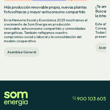
¿Te anim
Más producción renovable propia, nuevas plantas
Buscamos
fotovoltaicas y mayor autoconsumo compartido
la Inter
En la Memoria Social y Económica 2025 mostramos el
Este año,
crecimiento de Som Energia en producción
Consejo R
renovable, autoconsumo compartido y comunidades
Todas las
energéticas. También reflejamos nuestro
presentar
compromiso social y laboral y la consolidación del
modelo cooperativo.
Asambl
Asamblea General
900 103 605