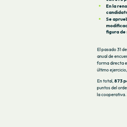
En la ren
candidatu
Se aprueb
modificac
figura de
El pasado 31 de
anual de encuen
forma directa e
último ejercicio
En total,
873 p
puntos del orde
la cooperativa.