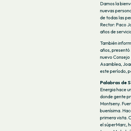
Damos la bienv
nuevas persona
de todas las pe
Rector: Paco J
años de servic
También inform
años, presentó 
nuevo Consejo 
Asamblea, Joan 
este período, p
Palabras de S
Energia hace u
donde gente pr
Montseny. Fuero
buenísima. Hace
primera vista. 
el súperMarc, 