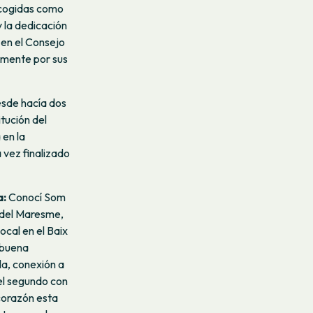
scogidas como
 la dedicación
 en el Consejo
amente por sus
esde hacía dos
tución del
 en la
 vez finalizado
a:
Conocí Som
 del Maresme,
cal en el Baix
 buena
la, conexión a
 el segundo con
corazón esta