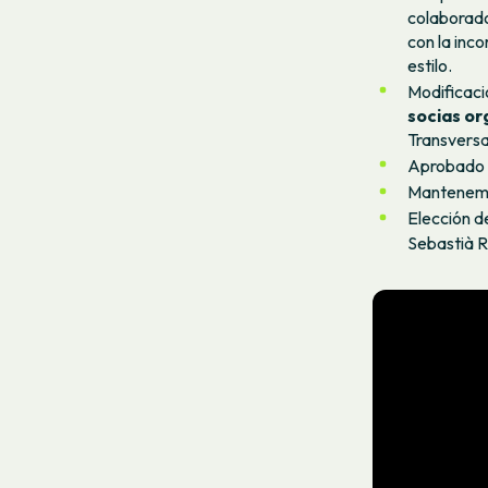
colaborador
con la inc
estilo.
Modificaci
socias o
Transversa
Aprobado 
Mantenem
Elección d
Sebastià R