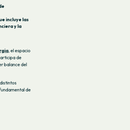
de
e incluye las
ciera y la
rgia
, el espacio
articipa de
er balance del
distintos
e fundamental de