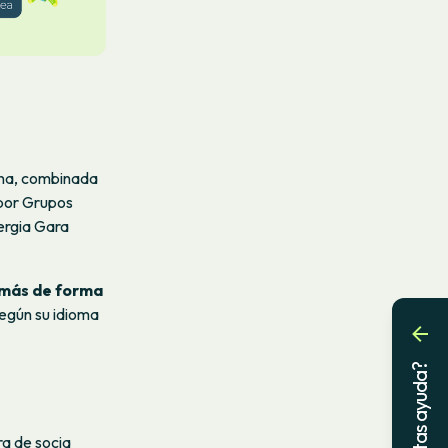
ona, combinada
 por Grupos
nergia Gara
 más de forma
según su idioma
¿Necesitas ayuda?
ra de socia