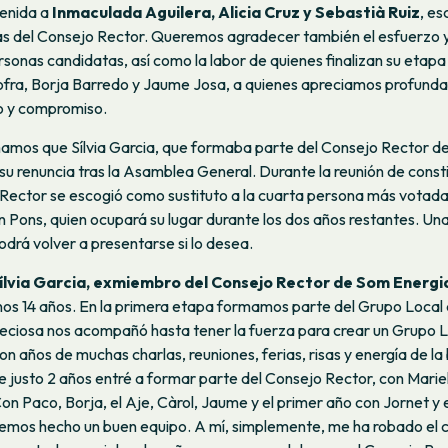
enida a
Inmaculada Aguilera, Alicia Cruz y Sebastià Ruiz
, e
s del Consejo Rector. Queremos agradecer también el esfuerzo y
rsonas candidatas, así como la labor de quienes finalizan su etapa
ofra, Borja Barredo y Jaume Josa, a quienes apreciamos profund
io y compromiso.
amos que Sílvia Garcia, que formaba parte del Consejo Rector d
su renuncia tras la Asamblea General. Durante la reunión de consti
Rector se escogió como sustituto a la cuarta persona más votada
Pons, quien ocupará su lugar durante los dos años restantes. Una
odrá volver a presentarse si lo desea.
ílvia Garcia, exmiembro del Consejo Rector de Som Energi
nos 14 años. En la primera etapa formamos parte del Grupo Local
eciosa nos acompañó hasta tener la fuerza para crear un Grupo Lo
n años de muchas charlas, reuniones, ferias, risas y energía de la
 justo 2 años entré a formar parte del Consejo Rector, con Marie
Con Paco, Borja, el Aje, Càrol, Jaume y el primer año con Jornet y
hemos hecho un buen equipo. A mí, simplemente, me ha robado el 