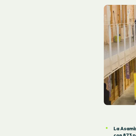
La Asambl
con 873 p