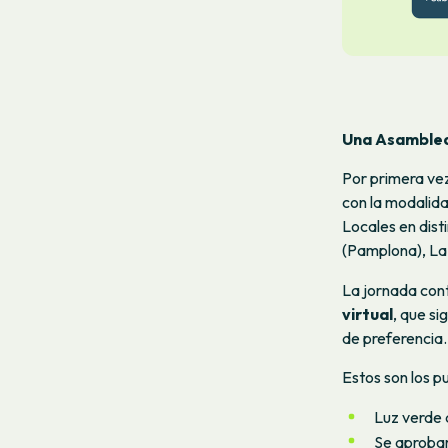
Una Asamble
Por primera ve
con la modalida
Locales en dist
(Pamplona), La
La jornada cont
virtual
, que si
de preferencia.
Estos son los p
Luz verde 
Se aprobar