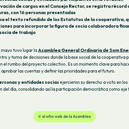
ovación de cargos en el Consejo Rector, se registra récord 
ras, con 16 personas presentadas
a el texto refundido de los Estatutos de la cooperativa, qu
iones para incorporar la figura de socia colaboradora finan
 socia de trabajo
 mayo tuvo lugar la
Asamblea General Ordinaria de Som Ene
tro y toma de decisiones donde la base social de la cooperativa p
n el rumbo del proyecto colectivo. Es un momento clave para hac
, aprobar las cuentas y definir las prioridades para el futuro.
ersonas y entidades socias
ejercieron su derecho a voto en los 
n del día, consolidando así la participación democrática como ej
Ir al sitio web de la Asamblea