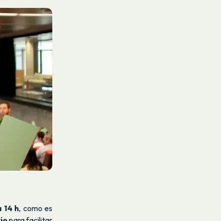
a 14 h
, como es
io
para facilitar