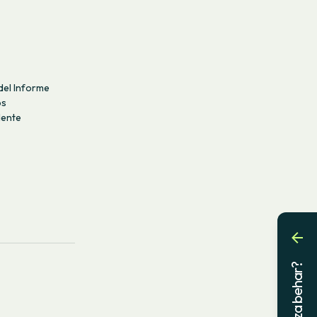
del Informe
os
dente
Laguntza behar?