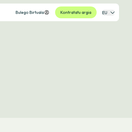
Bulego Birtuala
Kontratatu argia
EU