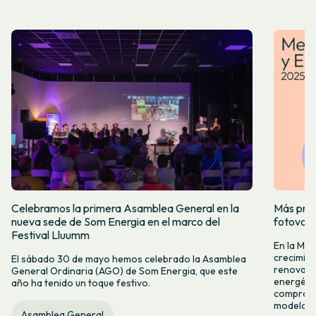
Celebramos la primera Asamblea General en la
Más prod
nueva sede de Som Energia en el marco del
fotovol
Festival Lluumm
En la Me
crecimie
El sábado 30 de mayo hemos celebrado la Asamblea
renovabl
General Ordinaria (AGO) de Som Energia, que este
energétic
año ha tenido un toque festivo.
compromis
modelo c
Asamblea General