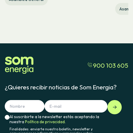
Asambl
900 103 605
¿Quieres recibir noticias de Som Energia?
Al suscribirte a la newsletter estás aceptando la
nuestra
Política de privacidad.
Finalidades: enviarte nuestro boletín, newsletter y