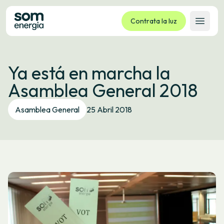
Contrata la luz
Abrir 
Tarifas
Ya está en marcha la
Servicios
Asamblea General 2018
Empresas
La cooperativa
Asamblea General
25 Abril 2018
Contacto
Trámites
Oficina virtual
Idioma:
ES
CA
GL
EU