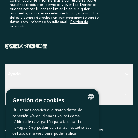
comunicaciones informativas y comerciales sobre
nuestros productos, servicios y eventos. Derechos:
puedes retirar tu consentimiento en cualquier
momento, así como acceder, rectificar, suprimir tus
datos y demás derechos en somenergia@delegado-
datos.com. Información adicional:
Política de
privacidad.
Ayuda
Centro de Ayuda
Actualidad
Descubre qué servicio te encaja mejor
Gestión de cookies
Actualidad
Contacto
Utilizamos cookies que tratan datos de
CATALAN
conexión y/o del dispositivo, así como
El rincón de la socia
hábitos de navegación para facilitar la
SPANISH
navegación y podemos analizar estadísticas
Prensa
Aviso legal
Política de privacidad
Política de cookies
del uso de la web para poder aplicar
GL