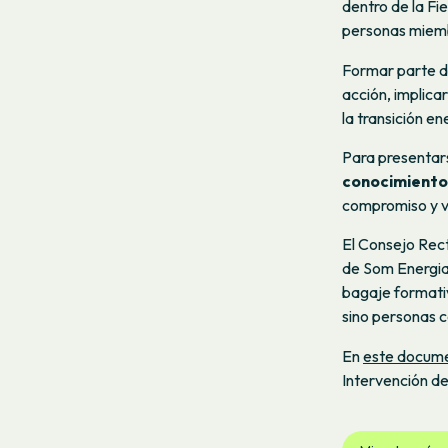
dentro de la Fi
personas miem
Formar parte de
acción, implica
la transición e
Para presentar
conocimiento
compromiso y v
El Consejo Rect
de Som Energia 
bagaje formativ
sino personas c
En
este docum
Intervención de