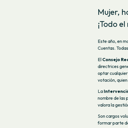
Mujer, h
¡Todo e
Este año, en ma
Cuentas. Todas 
El
Consejo Re
directrices gen
optar cualquier
votación, quien
La
Intervenci
nombre de las p
valora la gesti
Son cargos volu
formar parte de