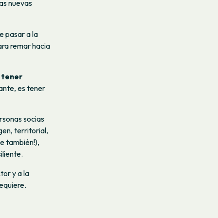
las nuevas
e pasar a la
ara remar hacia
 tener
ante, es tener
rsonas socias
n, territorial,
e también!),
liente.
or y a la
equiere.