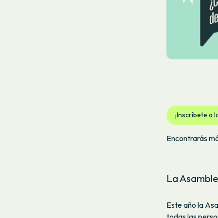
¡Inscríbete a l
Encontrarás má
La Asamblea
Este año la Asa
todas las perso