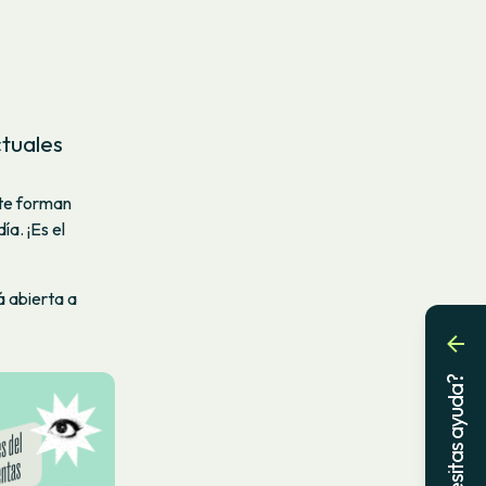
ctuales
nte forman
ía. ¡Es el
tá abierta a
¿Necesitas ayuda?