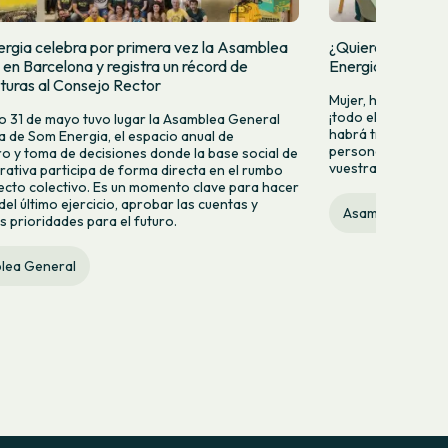
rgia celebra por primera vez la Asamblea
¿Quieres formar 
en Barcelona y registra un récord de
Energia?
turas al Consejo Rector
Mujer, hombre, jov
¡todo el mundo pue
o 31 de mayo tuvo lugar la Asamblea General
habrá tres vacante
a de Som Energia, el espacio anual de
personas socias qu
o y toma de decisiones donde la base social de
vuestra candidatur
rativa participa de forma directa en el rumbo
ecto colectivo. Es un momento clave para hacer
el último ejercicio, aprobar las cuentas y
Asamblea Gener
as prioridades para el futuro.
lea General