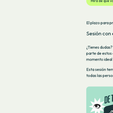
Mira de qué v
El plazo para p
Sesión con 
¿Tienes dudas? 
parte de estos ó
momento ideal 
Esta sesión temá
todas las person