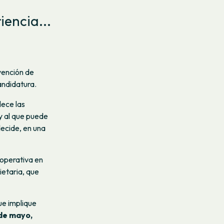
iencia...
vención de
andidatura.
lece las
y al que puede
ecide, en una
ooperativa en
ietaria, que
ue implique
de mayo,