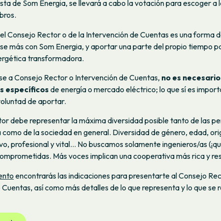
esta de Som Energia, se llevará a cabo la votación para escoger a 
bros.
l Consejo Rector o de la Intervención de Cuentas es una forma d
rse más con Som Energia, y aportar una parte del propio tiempo p
nergética transformadora.
se a Consejo Rector o Intervención de Cuentas,
no es necesario
s específicos
de energía o mercado eléctrico; lo que sí es import
oluntad de aportar.
or debe representar la máxima diversidad posible tanto de las pe
como de la sociedad en general. Diversidad de género, edad, orige
o, profesional y vital… No buscamos solamente ingenieros/as (¡qu
omprometidas. Más voces implican una cooperativa más rica y resi
ento
encontrarás las indicaciones para presentarte al Consejo Rect
 Cuentas, así como más detalles de lo que representa y lo que se r