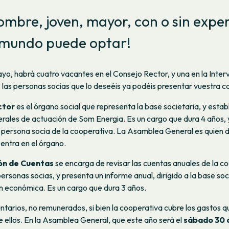
ombre, joven, mayor, con o sin exper
l mundo puede optar!
yo, habrá cuatro vacantes en el Consejo Rector, y una en la Inter
las personas socias que lo deseéis ya podéis presentar vuestra c
ctor
es el órgano social que representa la base societaria, y estab
erales de actuación de Som Energia. Es un cargo que dura 4 años, 
 persona socia de la cooperativa. La Asamblea General es quien d
 entra en el órgano.
ón de Cuentas
se encarga de revisar las cuentas anuales de la c
ersonas socias, y presenta un informe anual, dirigido a la base soc
ón económica. Es un cargo que dura 3 años.
ntarios, no remunerados, si bien la cooperativa cubre los gastos q
 ellos. En la Asamblea General, que este año será el
sábado 30 