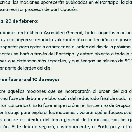
técnica, las mociones aparecerán publicadas en el
Participa
, la p
para realizar procesos de participación.
 al 20 de febrero:
robamos en la última Asamblea General, todas aquellas mocion
zo y que hayan superado la valoración técnica, tendrán que pasar
soportes para optar a aparecer en el orden del día de la próxim
ortes se hará a través del Participa, y estará abierta a toda la 
nes que obtengan más soportes, y que tengan un mínimo de 500
r parte del orden del día.
6 de febrero al 10 de mayo:
obre aquellas mociones que se incorporarán al orden del día 
 una fase de debate y elaboración del redactado final de cada m
stas concretas). Esta fase empezará en el Encuentro de Grupos
er trabajo para explorar las mociones y valorar qué enfoques pu
s concretas, dentro del tema general de la moción, son las q
ación. Este debate seguirá, posteriormente, al Participa y a tr