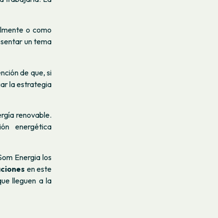
ualmente o como
esentar un tema
nción de que, si
r la estrategia
rgía renovable.
ón energética
Som Energia los
aciones
en este
ue lleguen a la