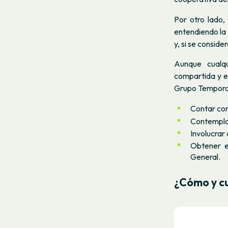
Por otro lado,
entendiendo la 
y, si se conside
Aunque cualq
compartida y ex
Grupo Temporal 
Contar con
Contemplar
Involucrar
Obtener e
General.
¿Cómo y c