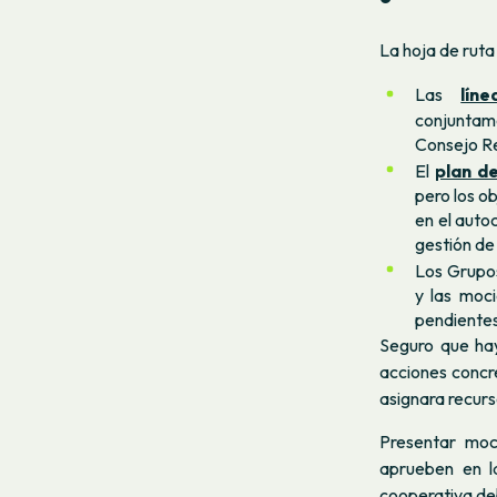
La hoja de ruta
Las
lín
conjuntame
Consejo Re
El
plan d
pero los o
en el auto
gestión de
Los Grupos
y las moc
pendiente
Seguro que ha
acciones concre
asignara recurs
Presentar moc
aprueben en l
cooperativa deb