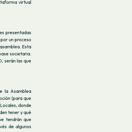
lataforma virtual
es presentadas
 por un proceso
a asamblea. Esta
base societaria.
, serán las que
de la Asamblea
oción (para que
 Locales, donde
eden tener y qué
ue tendrán que
avés de algunos