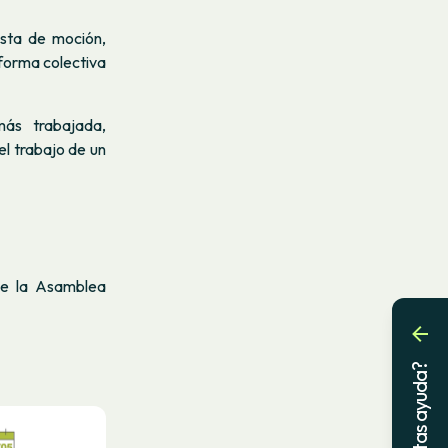
esta de moción,
 forma colectiva
ás trabajada,
el trabajo de un
de la Asamblea
¿Necesitas ayuda?