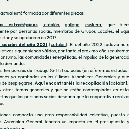
 actual está formada por diferentes piezas:
eas estratégicas
[
catalán
,
gallego
,
euskera
] que fuer
nte por personas socias, miembros de Grupos Locales, el Equi
ctor y se aprobaron en 2017.
e acción del año 2021
[
catalán
]. El del año 2022 todavía no 
bjetivos siguen siendo válidos, por tanto el próximo año seguire
consumo, las comunidades energéticas, el impulso de la generació
 la demanda.
 Temporales de Trabajo (GTTs) actuales (en diferentes estados
iones ya aprobadas en las últimas Asambleas Generales y que
s de desplegarse.
Aquí encontraréis la recopilación
[
catalán
].
y otros temas generales y que no están contemplados en esta 
tas que las personas socias desearía que la cooperativa realiza
os.
iones comporta una gran responsabilidad colectiva, puesto 
a Asamblea General tendrán un impacto en el presupuesto y
erá realizar.