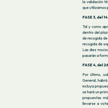
la validación 
que utilizamos 
FASE 3, del 14
Tal y como ap
dentro del pla
de recogida de 
recogida de sop
Las diez mocio
pasarán a forma
FASE 4, del 2
Por último, s
General, habrá
incluya propue
se hará un prim
propuestas má
llevarse a vot