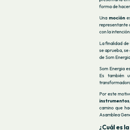
forma de hacer 
Una
moción
es
representante 
con la intenció
La finalidad de
se aprueba, se
de Som Energia
Som Energia es
Es también u
transformadora 
Por este motiv
instrumentos
camino que hac
Asamblea Gener
¿Cuál es l