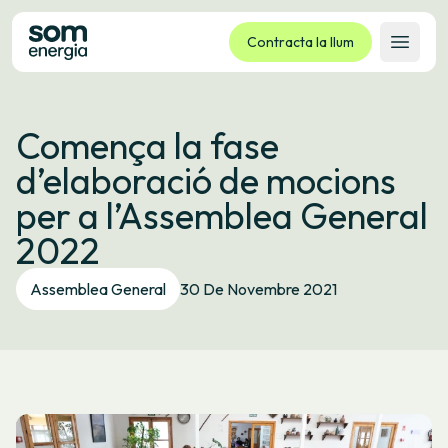
Contracta la llum
Obrir 
Tarifes
Comença la fase
Serveis
d’elaboració de mocions
Empreses
per a l’Assemblea General
La cooperativa
2022
Contacte
Tràmits
Assemblea General
30 De Novembre 2021
Oficina virtual
Idioma:
CA
ES
GL
EU