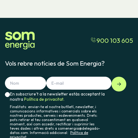
900 103 605
Vols rebre notícies de Som Energia?
En subscriure't a la newsletter estàs acceptant la
nostra
Política de privacitat.
Finalitats: enviar-te el nostre butlletí, newsletter, i
comunicacions informatives i comercials sobre els
nostres productes, serveis i esdeveniments. Drets:
pots retirar el teu consentiment en qualsevol
moment, així com accedir, rectificar i suprimir les
teves dades i altres drets a somenergia@delegado-
datos.com. Informació addicional:
Política de
privacitat.