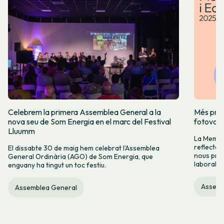
Celebrem la primera Assemblea General a la
Més prod
nova seu de Som Energia en el marc del Festival
fotovolt
Lluumm
La Memòr
reflectei
El dissabte 30 de maig hem celebrat l’Assemblea
nous proj
General Ordinària (AGO) de Som Energia, que
laboral.
enguany ha tingut un toc festiu.
Assemb
Assemblea General