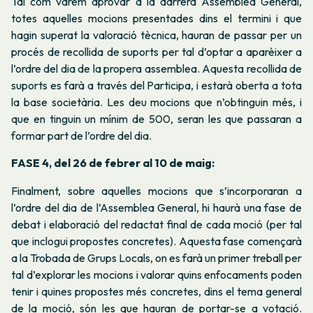
Tal com vàrem aprovar a la darrera Assemblea General,
totes aquelles mocions presentades dins el termini i que
hagin superat la valoració tècnica, hauran de passar per un
procés de recollida de suports per tal d’optar a aparèixer a
l’ordre del dia de la propera assemblea. Aquesta recollida de
suports es farà a través del Participa, i estarà oberta a tota
la base societària. Les deu mocions que n’obtinguin més, i
que en tinguin un mínim de 500, seran les que passaran a
formar part de l’ordre del dia.
FASE 4, del 26 de febrer al 10 de maig:
Finalment, sobre aquelles mocions que s’incorporaran a
l’ordre del dia de l’Assemblea General, hi haurà una fase de
debat i elaboració del redactat final de cada moció (per tal
que inclogui propostes concretes). Aquesta fase començarà
a la Trobada de Grups Locals, on es farà un primer treball per
tal d’explorar les mocions i valorar quins enfocaments poden
tenir i quines propostes més concretes, dins el tema general
de la moció, són les que hauran de portar-se a votació.