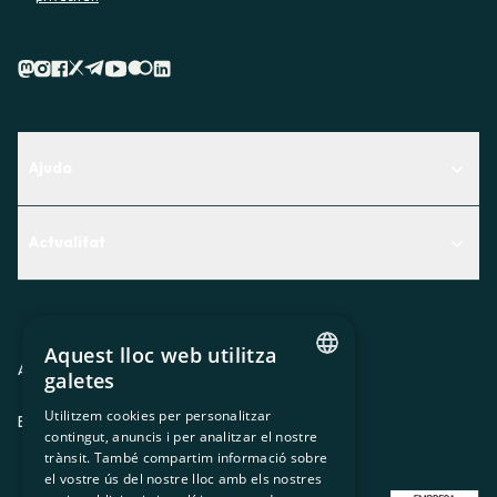
Ajuda
Centre d'Ajuda
Actualitat
Descobreix quin servei t'encaixa millor
Actualitat
Contacte
El racó de la sòcia
Aquest lloc web utilitza
Premsa
Avis legal
Política de privacitat
Política de cookies
galetes
CATALAN
Treballa amb nosaltres
Utilitzem cookies per personalitzar
ES
CA
GL
EU
contingut, anuncis i per analitzar el nostre
SPANISH
trànsit. També compartim informació sobre
GL
el vostre ús del nostre lloc amb els nostres