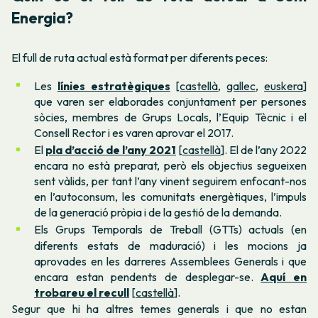
Energia?
El full de ruta actual està format per diferents peces:
Les
línies estratègiques
[
castellà
,
gallec
,
euskera
]
que varen ser elaborades conjuntament per persones
sòcies, membres de Grups Locals, l’Equip Tècnic i el
Consell Rector i es varen aprovar el 2017.
El
pla d’acció de l’any 2021
[
castellà
]. El de l’any 2022
encara no està preparat, però els objectius segueixen
sent vàlids, per tant l’any vinent seguirem enfocant-nos
en l’autoconsum, les comunitats energètiques, l’impuls
de la generació pròpia i de la gestió de la demanda.
Els Grups Temporals de Treball (GTTs) actuals (en
diferents estats de maduració) i les mocions ja
aprovades en les darreres Assemblees Generals i que
encara estan pendents de desplegar-se.
Aquí en
trobareu el recull
[
castellà
].
Segur que hi ha altres temes generals i que no estan