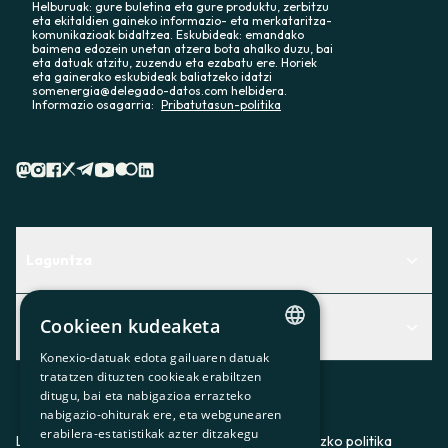
Helburuak: gure buletina eta gure produktu, zerbitzu
eta ekitaldien gaineko informazio- eta merkataritza-
komunikazioak bidaltzea. Eskubideak: emandako
baimena edozein unetan atzera bota ahalko duzu, bai
eta datuak atzitu, zuzendu eta ezabatu ere. Horiek
eta gainerako eskubideak baliatzeko idatzi
somenergia@delegado-datos.com helbidera.
Informazio osagarria:
Pribatutasun-politika
Laguntza
Centro de Ayuda
Cookieen kudeaketa
Albisteak
Aurkitu zerbitzurik egokiena zuretzat
Konexio-datuak edota gailuaren datuak
CATALAN
Albisteak
Contacto
tratatzen dituzten cookieak erabiltzen
ditugu, bai eta nabigazioa errazteko
SPANISH
Bazkideen txokoa
nabigazio-ohiturak ere, eta webgunearen
erabilera-estatistikak azter ditzakegu
GL
Prentsa
Lege-oharra
Pribatutasun-politika
Cookieei buruzko politika