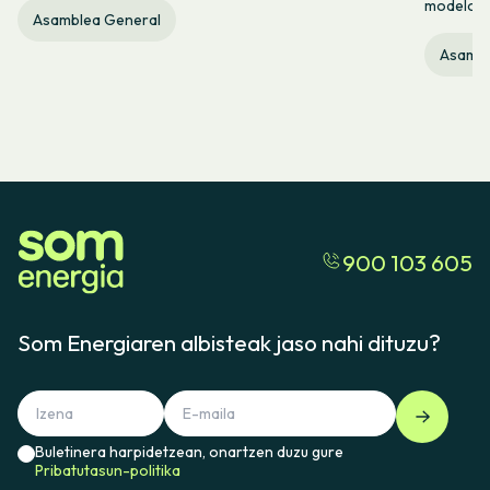
modelo c
Asamblea General
Asambl
900 103 605
Som Energiaren albisteak jaso nahi dituzu?
Buletinera harpidetzean, onartzen duzu gure
Pribatutasun-politika