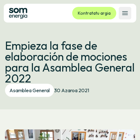
Kontratatu argia
Ireki 
Tarifak
Empieza la fase de
Zerbitzuak
elaboración de mociones
Enpresak
para la Asamblea General
Kooperatiba
2022
Kontaktua
Izapideak
Asamblea General
30 Azaroa 2021
Bulego Birtuala
Hizkuntza:
EU
ES
CA
GL