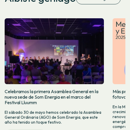
Celebramos la primera Asamblea General en la
Más prod
nueva sede de Som Energia en el marco del
fotovol
Festival Lluumm
En la Me
crecimie
El sábado 30 de mayo hemos celebrado la Asamblea
renovabl
General Ordinaria (AGO) de Som Energia, que este
energétic
año ha tenido un toque festivo.
compromis